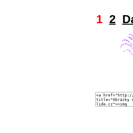
1
2
D