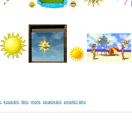
o
,
koupání
,
léto
,
moře
,
opalování
,
smajlíci léto