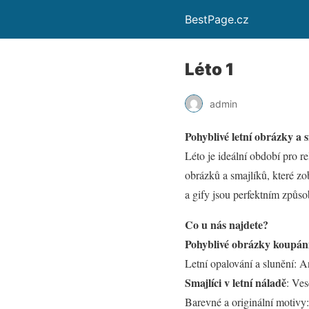
BestPage.cz
Léto 1
admin
Pohyblivé letní obrázky a 
Léto je ideální období pro r
obrázků a smajlíků, které zob
a gify jsou perfektním způso
Co u nás najdete?
Pohyblivé obrázky koupán
Letní opalování a slunění: A
Smajlíci v letní náladě
: Ves
Barevné a originální motivy: