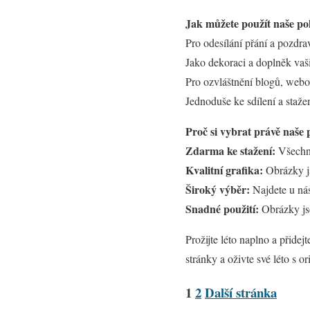
Jak můžete použít naše po
Pro odesílání přání a pozdra
Jako dekoraci a doplněk vaši
Pro ozvláštnění blogů, webo
Jednoduše ke sdílení a staže
Proč si vybrat právě naše 
Zdarma ke stažení:
Všechny
Kvalitní grafika:
Obrázky js
Široký výběr:
Najdete u nás
Snadné použití:
Obrázky jso
Prožijte léto naplno a přidej
stránky a oživte své léto s o
1
2
Další stránka