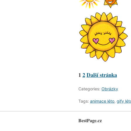
1
2
Další stránka
Categories:
Obrázky
Tags:
animace léto
,
gify lét
BestPage.cz