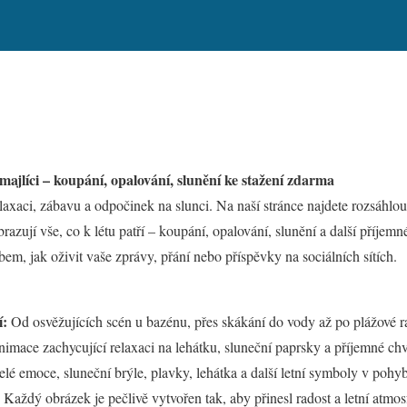
smajlíci – koupání, opalování, slunění ke stažení zdarma
elaxaci, zábavu a odpočinek na slunci. Na naší stránce najdete rozsáhlo
razují vše, co k létu patří – koupání, opalování, slunění a další příjemné
bem, jak oživit vaše zprávy, přání nebo příspěvky na sociálních sítích.
í:
Od osvěžujících scén u bazénu, přes skákání do vody až po plážové 
nimace zachycující relaxaci na lehátku, sluneční paprsky a příjemné chví
elé emoce, sluneční brýle, plavky, lehátka a další letní symboly v pohy
 Každý obrázek je pečlivě vytvořen tak, aby přinesl radost a letní atmos