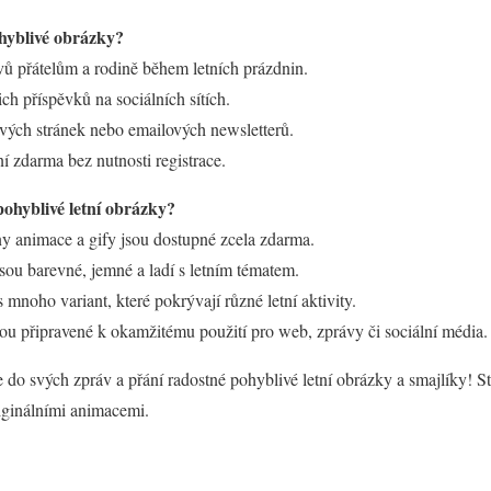
hyblivé obrázky?
vů přátelům a rodině během letních prázdnin.
ch příspěvků na sociálních sítích.
vých stránek nebo emailových newsletterů.
ní zdarma bez nutnosti registrace.
pohyblivé letní obrázky?
 animace a gify jsou dostupné zcela zdarma.
ou barevné, jemné a ladí s letním tématem.
 mnoho variant, které pokrývají různé letní aktivity.
u připravené k okamžitému použití pro web, zprávy či sociální média.
te do svých zpráv a přání radostné pohyblivé letní obrázky a smajlíky! Stá
riginálními animacemi.