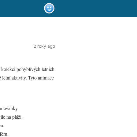
2 roky ago
u kolekci pohyblivých letních
 letní aktivity. Tyto animace
radovánky.
le na pláži.
bu.
féru.