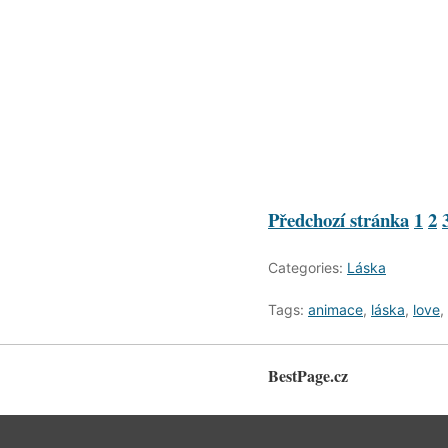
Předchozí stránka
1
2
Categories:
Láska
Tags:
animace
,
láska
,
love
,
BestPage.cz