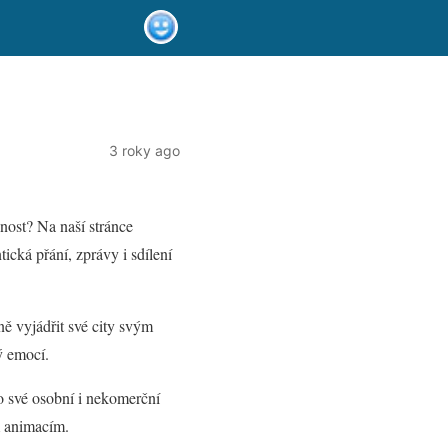
3 roky ago
nost? Na naší stránce
ická přání, zprávy i sdílení
ně vyjádřit své city svým
ý emocí.
o své osobní i nekomerční
m animacím.