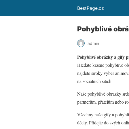
BestPage.cz
Pohyblivé obrá
admin
Pohyblivé obrázky a gify p
Hledáte krásné pohyblivé obr
najdete široký výběr animova
na sociálních sítích.
Naše pohyblivé obrázky srdce
partnerům, přátelům nebo ro
Všechny naše gify a pohybli
účely. Přidejte do svých onl