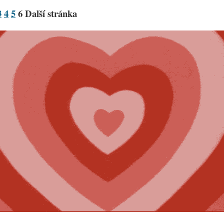
3
4
5
6
Další stránka