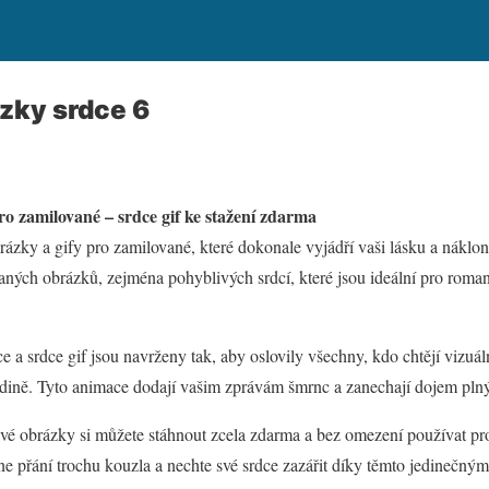
zky srdce 6
ro zamilované – srdce gif ke stažení zdarma
ázky a gify pro zamilované, které dokonale vyjádří vaši lásku a náklon
ných obrázků, zejména pohyblivých srdcí, které jsou ideální pro romant
 a srdce gif jsou navrženy tak, aby oslovily všechny, kdo chtějí vizuál
dině. Tyto animace dodají vašim zprávám šmrnc a zanechají dojem pln
vé obrázky si můžete stáhnout zcela zdarma a bez omezení používat pr
ine přání trochu kouzla a nechte své srdce zazářit díky těmto jedinečný