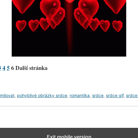
3
4
5
6
Další stránka
milovat
,
pohyblivé obrázky srdce
,
romantika
,
srdce
,
srdce gif
,
srdce
Exit mobile version