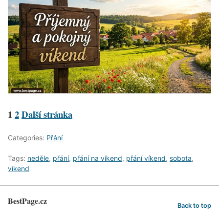
1
2
Další stránka
Categories:
Přání
Tags:
neděle
,
přání
,
přání na víkend
,
přání víkend
,
sobota
,
víkend
BestPage.cz
Back to top