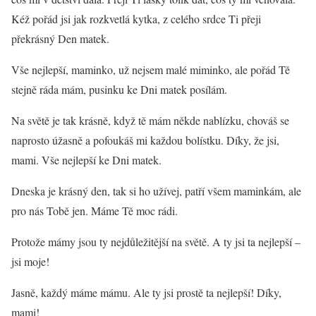
Kéž pořád jsi jak rozkvetlá kytka, z celého srdce Ti přeji
překrásný Den matek.
Vše nejlepší, maminko, už nejsem malé miminko, ale pořád Tě
stejně ráda mám, pusinku ke Dni matek posílám.
Na světě je tak krásně, když tě mám někde nablízku, chováš se
naprosto úžasně a pofoukáš mi každou bolístku. Díky, že jsi,
mami. Vše nejlepší ke Dni matek.
Dneska je krásný den, tak si ho užívej, patří všem maminkám, ale
pro nás Tobě jen. Máme Tě moc rádi.
Protože mámy jsou ty nejdůležitější na světě. A ty jsi ta nejlepší –
jsi moje!
Jasně, každý máme mámu. Ale ty jsi prostě ta nejlepší! Díky,
mami!