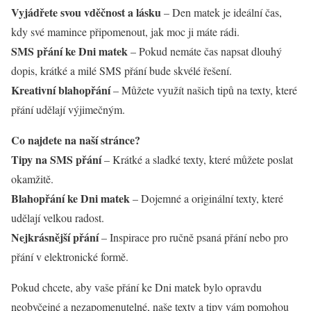
Vyjádřete svou vděčnost a lásku
– Den matek je ideální čas,
kdy své mamince připomenout, jak moc ji máte rádi.
SMS přání ke Dni matek
– Pokud nemáte čas napsat dlouhý
dopis, krátké a milé SMS přání bude skvélé řešení.
Kreativní blahopřání
– Můžete využít našich tipů na texty, které
přání udělají výjimečným.
Co najdete na naší stránce?
Tipy na SMS přání
– Krátké a sladké texty, které můžete poslat
okamžitě.
Blahopřání ke Dni matek
– Dojemné a originální texty, které
udělají velkou radost.
Nejkrásnější přání
– Inspirace pro ručně psaná přání nebo pro
přání v elektronické formě.
Pokud chcete, aby vaše přání ke Dni matek bylo opravdu
neobyčejné a nezapomenutelné, naše texty a tipy vám pomohou