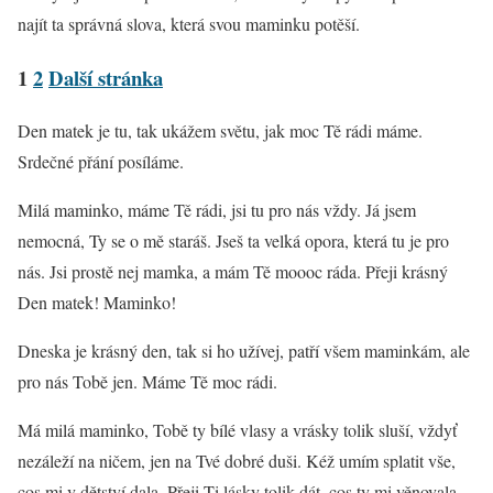
najít ta správná slova, která svou maminku potěší.
1
2
Další stránka
Den matek je tu, tak ukážem světu, jak moc Tě rádi máme.
Srdečné přání posíláme.
Milá maminko, máme Tě rádi, jsi tu pro nás vždy. Já jsem
nemocná, Ty se o mě staráš. Jseš ta velká opora, která tu je pro
nás. Jsi prostě nej mamka, a mám Tě moooc ráda. Přeji krásný
Den matek! Maminko!
Dneska je krásný den, tak si ho užívej, patří všem maminkám, ale
pro nás Tobě jen. Máme Tě moc rádi.
Má milá maminko, Tobě ty bílé vlasy a vrásky tolik sluší, vždyť
nezáleží na ničem, jen na Tvé dobré duši. Kéž umím splatit vše,
cos mi v dětství dala. Přeji Ti lásky tolik dát, cos ty mi věnovala.