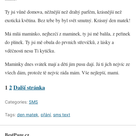
Ty jsi vůně domova, něžnější než drahý parfém, krásnější než
exotická květina. Bez tebe by byl svět smutný. Krásný den matek!
Má milá maminko, nejhezčí z maminek, ty jsi mě balila, z peřinek
do plínek. Ty jsi mě obula do prvních střevíčků, z lásky a
vděčnosti nesu Ti kytičku.
Maminky dnes svátek mají a děti jim pusu dají. Já ti jich nejvíc ze
všech dám, protože tě nejvíc ráda mám. Vše nejlepší, mami.
1
2
Další stránka
Categories:
SMS
Tags:
den matek
,
přání
,
sms text
BestPage.cz