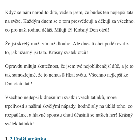
Když se nám narodilo dítě, věděla jsem, že budeš ten nejlepší táta
na světě. Každým dnem se o tom přesvědčuji a děkuji za všechno,
co pro naši rodinu děláš. Miluji tě! Krásný Den otců!
Že jsi skvělý muž, vím už dlouho. Ale dnes ti chci poděkovat za
to, jak úžasný jsi táta. Krásný svátek otců!
Opravdu miluju skutečnost, že jsem tvé nejoblíbenější dítě, a je to
tak samozřejmé, že to nemusíš říkat světu. Všechno nejlepší ke
Dni otců, tati!
Všechno nejlepší k dnešnímu svátku všech tatínků, moře
trpělivosti s našimi skvělými nápady, hodně síly na úklid toho, co
rozpatláme, a hlavně spoustu chuti účastnit se našich her! Krásný
svátek tatínků!
1
2
Další stránka