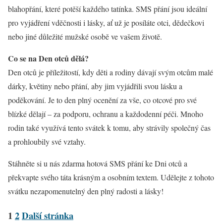
blahopřání, které potěší každého tatínka. SMS přání jsou ideální
pro vyjádření vděčnosti i lásky, ať už je posíláte otci, dědečkovi
nebo jiné důležité mužské osobě ve vašem životě.
Co se na Den otců dělá?
Den otců je příležitostí, kdy děti a rodiny dávají svým otcům malé
dárky, květiny nebo přání, aby jim vyjádřili svou lásku a
poděkování. Je to den plný ocenění za vše, co otcové pro své
blízké dělají – za podporu, ochranu a každodenní péči. Mnoho
rodin také využívá tento svátek k tomu, aby strávily společný čas
a prohloubily své vztahy.
Stáhněte si u nás zdarma hotová SMS přání ke Dni otců a
překvapte svého táta krásným a osobním textem. Udělejte z tohoto
svátku nezapomenutelný den plný radosti a lásky!
1
2
Další stránka