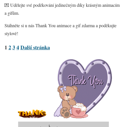
💌 Udělejte své poděkování jedinečným díky krásným animacím
a gifům.
Stáhněte si u nás Thank You animace a gif zdarma a poděkujte
stylově!
1
2
3
4
Další stránka