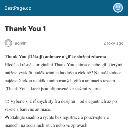
BestPage.cz
Thank You 1
admin
2 roky ago
Thank You (Děkuji) animace a gif ke stažení zdarma
Hledáte krásné a originální Thank You animace nebo gif, kterými
můžete vyjádřit poděkování jednoduše a efektně? Na naší stránce
najdete širokou nabídku animovaných gifů a animací s textem
„Thank You“, které jsou připravené ke stažení zdarma.
🎨 Vyberte si z různých stylů a designů – od elegantních až po
veselé a barevné animace.
📥 Stahujte snadno a rychle bez registrace a používejte v e-
mailech, na sociálních sítích nebo ve zprávách.