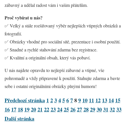
zábavný a udělal radost vám i vašim přátelům.
Proč vybírat u nás?
✅ Velký a stále rozšiřovaný výběr nejlepších vtipných obrázků a
fotografií.
✅ Obrázky vhodné pro sociální sítě, prezentace i osobní použití.
✅ Snadné a rychlé stahování zdarma bez registrace.
✅ Kvalitní a originální obsah, který vás pobaví.
U nás najdete opravdu to nejlepší zábavné a vtipné, vše
pohromadě a vždy připravené k použití. Stahujte zdarma a bavte
sebe i ostatní originálními obrázky plnými humoru!
Předchozí stránka
1
2
3
4
5
6
7
8
9
10
11
12
13
14
15
16
17
18
19
20
21
22
23
24
25
26
27
28
29
30
31
32
33
Další stránka