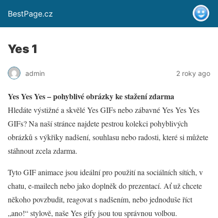
BestPage.cz
Yes 1
admin
2 roky ago
Yes Yes Yes – pohyblivé obrázky ke stažení zdarma
Hledáte výstižné a skvělé Yes GIFs nebo zábavné Yes Yes Yes
GIFs? Na naší stránce najdete pestrou kolekci pohyblivých
obrázků s výkřiky nadšení, souhlasu nebo radosti, které si můžete
stáhnout zcela zdarma.
Tyto GIF animace jsou ideální pro použití na sociálních sítích, v
chatu, e-mailech nebo jako doplněk do prezentací. Ať už chcete
někoho povzbudit, reagovat s nadšením, nebo jednoduše říct
„ano!“ stylově, naše Yes gify jsou tou správnou volbou.