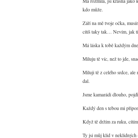
Má rozmilá, jsi krásná jako 
kdo může.
Září na mě tvoje očka, musím
cítíš taky tak… Nevím, jak ti 
Má láska k tobě každým dne
Miluju tě víc, než to jde, sn
Miluji tě z celého srdce, ale
dal.
Jsme kamarádi dlouho, pojďme
Každý den s tebou mi připomí
Když tě držím za ruku, cítím
Ty jsi můj klid v neklidných