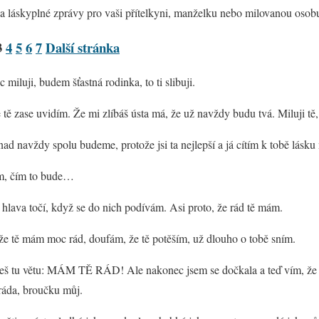
 láskyplné zprávy pro vaši přítelkyni, manželku nebo milovanou osob
3
4
5
6
7
Další stránka
 miluji, budem šťastná rodinka, to ti slibuji.
 tě zase uvidím. Že mi zlíbáš ústa má, že už navždy budu tvá. Miluji tě,
nad navždy spolu budeme, protože jsi ta nejlepší a já cítím k tobě lásku
ím, čím to bude…
hlava točí, když se do nich podívám. Asi proto, že rád tě mám.
tože tě mám moc rád, doufám, že tě potěším, už dlouho o tobě sním.
neš tu větu: MÁM TĚ RÁD! Ale nakonec jsem se dočkala a teď vím, že 
áda, broučku můj.