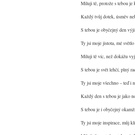
Miluji tě, protože s tebou j
Každý tvůj dotek, úsměv neb
S tebou je obyčejný den vý
Ty jsi moje jistota, mé světl
Miluji tě víc, než dokážu vy
S tebou je svět lehčí, plný r
Ty jsi moje všechno – teď i 
Každý den s tebou je jako nov
S tebou je i obyčejný okamži
Ty jsi moje inspirace, můj k