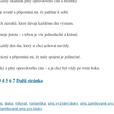
e každý okamžik plný opravdového citu a hloubky.
e uvnitř a připomíná mi, že patříme k sobě.
ých zázraků, které dávají každému dni význam.
moje jistota – s tebou je vše jednoduché a krásné.
 každý den dar, který si chci uchovat navždy.
ácný a připomíná mi, že naše spojení je jedinečné.
oký a plný opravdového citu – a já chci být vždy po tvém boku.
3
4
5
6
7
Další stránka
ms
,
láska
,
milovat
,
romantika
,
sms vyznání lásky
,
sms zamilované pro
zamilované sms pro kluky