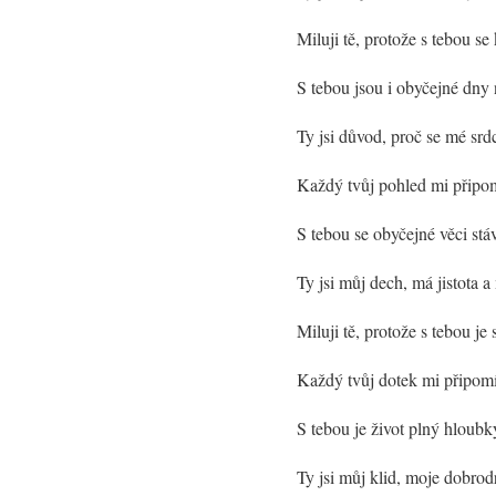
Miluji tě, protože s tebou 
S tebou jsou i obyčejné dny
Ty jsi důvod, proč se mé srdc
Každý tvůj pohled mi připom
S tebou se obyčejné věci stá
Ty jsi můj dech, má jistota a
Miluji tě, protože s tebou je
Každý tvůj dotek mi připomín
S tebou je život plný hloubky
Ty jsi můj klid, moje dobrodr