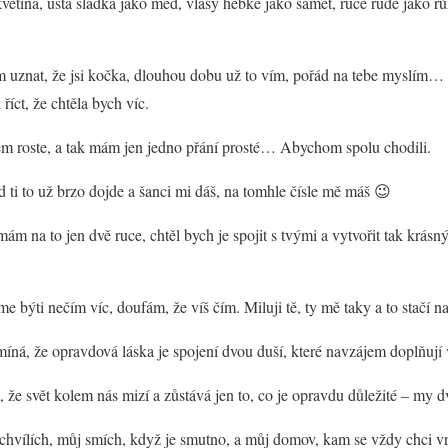
květina, ústa sladká jako med, vlasy hebké jako samet, ruce rudé jako rů
 uznat, že jsi kočka, dlouhou dobu už to vím, pořád na tebe myslím… Mi
říct, že chtěla bych víc.
m roste, a tak mám jen jedno přání prosté… Abychom spolu chodili.
ad ti to už brzo dojde a šanci mi dáš, na tomhle čísle mě máš 😉
 mám na to jen dvě ruce, chtěl bych je spojit s tvými a vytvořit tak krás
 býti nečím víc, doufám, že víš čím. Miluji tě, ty mě taky a to stačí n
ná, že opravdová láska je spojení dvou duší, které navzájem doplňují v
, že svět kolem nás mizí a zůstává jen to, co je opravdu důležité – my d
 chvílích, můj smích, když je smutno, a můj domov, kam se vždy chci vrá