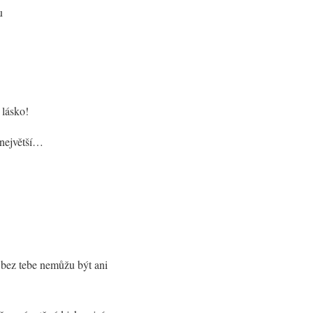
u
 lásko!
 největší…
bez tebe nemůžu být ani