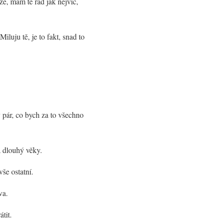
že, mám tě rád jak nejvíc,
luju tě, je to fakt, snad to
ný pár, co bych za to všechno
a dlouhý věky.
še ostatní.
va.
tit.