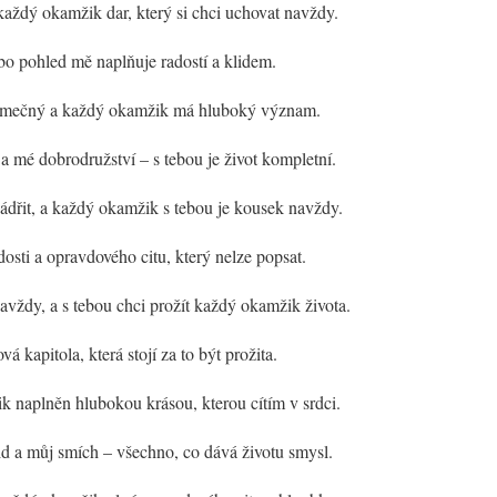
e každý okamžik dar, který si chci uchovat navždy.
o pohled mě naplňuje radostí a klidem.
jimečný a každý okamžik má hluboký význam.
o a mé dobrodružství – s tebou je život kompletní.
jádřit, a každý okamžik s tebou je kousek navždy.
adosti a opravdového citu, který nelze popsat.
navždy, a s tebou chci prožít každý okamžik života.
á kapitola, která stojí za to být prožita.
k naplněn hlubokou krásou, kterou cítím v srdci.
lid a můj smích – všechno, co dává životu smysl.