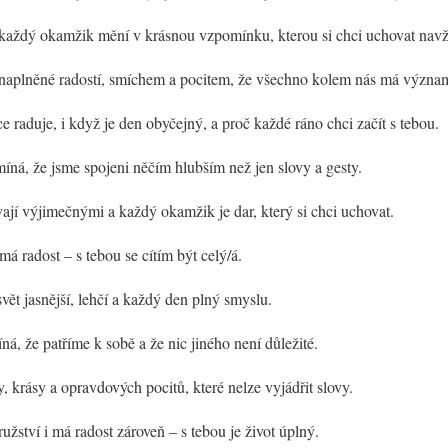
se každý okamžik mění v krásnou vzpomínku, kterou si chci uchovat nav
 naplněné radostí, smíchem a pocitem, že všechno kolem nás má význa
e raduje, i když je den obyčejný, a proč každé ráno chci začít s tebou.
íná, že jsme spojeni něčím hlubším než jen slovy a gesty.
vají výjimečnými a každý okamžik je dar, který si chci uchovat.
 má radost – s tebou se cítím být celý/á.
 svět jasnější, lehčí a každý den plný smyslu.
á, že patříme k sobě a že nic jiného není důležité.
, krásy a opravdových pocitů, které nelze vyjádřit slovy.
užství i má radost zároveň – s tebou je život úplný.