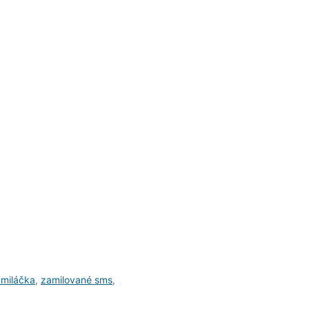
 miláčka
,
zamilované sms
,