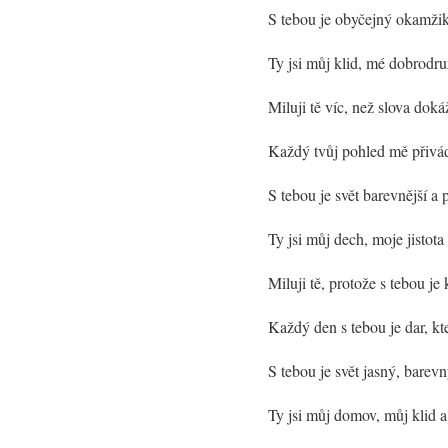
S tebou je obyčejný okamžik
Ty jsi můj klid, mé dobrodruž
Miluji tě víc, než slova dok
Každý tvůj pohled mě přivád
S tebou je svět barevnější a
Ty jsi můj dech, moje jistota
Miluji tě, protože s tebou 
Každý den s tebou je dar, kte
S tebou je svět jasný, bare
Ty jsi můj domov, můj klid a