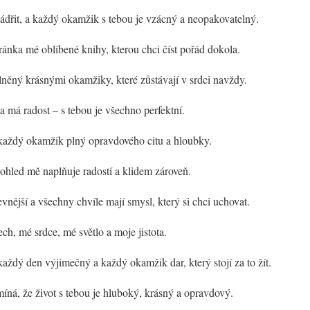
jádřit, a každý okamžik s tebou je vzácný a neopakovatelný.
ránka mé oblíbené knihy, kterou chci číst pořád dokola.
lněný krásnými okamžiky, které zůstávají v srdci navždy.
 a má radost – s tebou je všechno perfektní.
e každý okamžik plný opravdového citu a hloubky.
ohled mě naplňuje radostí a klidem zároveň.
revnější a všechny chvíle mají smysl, který si chci uchovat.
ch, mé srdce, mé světlo a moje jistota.
 každý den výjimečný a každý okamžik dar, který stojí za to žít.
íná, že život s tebou je hluboký, krásný a opravdový.