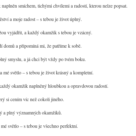
 naplněn smíchem, tichými chvílemi a radostí, kterou nelze popsat.
ství a moje radost – s tebou je život úplný.
ážou vyjádřit, a každý okamžik s tebou je vzácný.
í domů a připomíná mi, že patříme k sobě.
 plný smyslu, a já chci být vždy po tvém boku.
 a mé světlo – s tebou je život krásný a kompletní.
je každý okamžik naplněný hloubkou a opravdovou radostí.
rý si cením víc než cokoli jiného.
vný a plný významných okamžiků.
 mé světlo – s tebou je všechno perfektní.