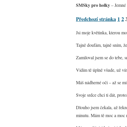
SMSky pro holky
– Jemné a
Předchozí stránka
1
2
Jsi moje květinka, kterou moc
Tajně doufám, tajně sním, že
Zamiloval jsem se do tebe, s
Vidím tě úplně všude, už v
Máš nádherné oči – až se mi 
Svoje srdce chci ti dát, pro
Dlouho jsem čekala, až řek
minutu. Mám tě moc a moc r