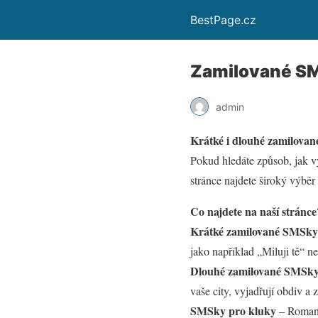
BestPage.cz
Zamilované S
admin
Krátké i dlouhé zamilovan
Pokud hledáte způsob, jak v
stránce najdete široký výběr 
Co najdete na naší stránce
Krátké zamilované SMSky
jako například „Miluji tě“ n
Dlouhé zamilované SMSk
vaše city, vyjadřují obdiv a 
SMSky pro kluky
– Romanti