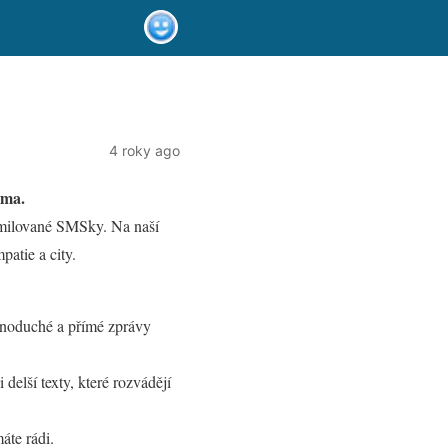
4 roky ago
rma.
zamilované SMSky. Na naší
patie a city.
jednoduché a přímé zprávy
elší texty, které rozvádějí
áte rádi.