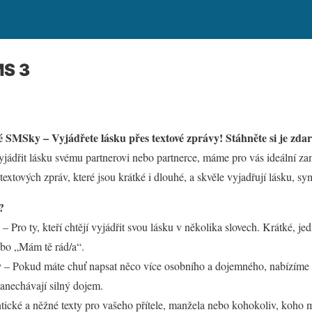
MS 3
é SMSky – Vyjádřete lásku přes textové zprávy! Stáhněte si je zda
yjádřit lásku svému partnerovi nebo partnerce, máme pro vás ideální 
textových zpráv, které jsou krátké i dlouhé, a skvěle vyjadřují lásku, sym
?
– Pro ty, kteří chtějí vyjádřit svou lásku v několika slovech. Krátké, 
ebo „Mám tě rád/a“.
y
– Pokud máte chuť napsat něco více osobního a dojemného, nabízíme i d
zanechávají silný dojem.
cké a něžné texty pro vašeho přítele, manžela nebo kohokoliv, koho m