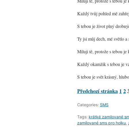
Miluji tě, protože s tebou j
Každý tvůj pohled mě zahřej
S tebou je život plný drobn
Ty jsi můj dech, mé světlo a 
Miluji tě, protože s tebou je
Každý okamžik s tebou je vz
S tebou je svět krásný, hlub
Předchozí stránka
1
2
Categories:
SMS
Tags:
krátké zamilované s
zamilované sms pro holku
,