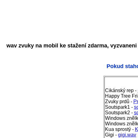
wav zvuky na mobil ke stažení zdarma, vyzvaneni 
Pokud staho
Cikánský rep -
Happy Tree Fr
Zvuky prdů -
P
Soutspark1 -
s
Soutspark2 -
s
Windows znělk
Windows znělk
Kua sprostý -
K
Gigi -
gigi.wav