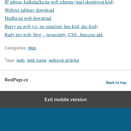
IP adresa, kalkulačka na web zdarma (stačí skopírovat kód)
Webové šablony download
Hudba na web download
Barvy na web (cz, en označení, hex-kód, dec-kód)
Rady pro web, blog – javascripty, CSS, .htaccess atd.
Categories:
Web
Tags:
web
,
web page
,
webová stránka
BestPage.cz
Back to top
Exit mobile version