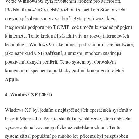
Windows 95
Verze
byla revolučním krokem pro Microsoft.
Start
Představila nové uživatelské rozhraní s tlačítkem
a zcela
novým způsobem správy souborů. Byla první verzí, která
TCP/IP
integrovala podporu pro
, což umožnilo snadné připojení
k internetu. Tento krok měl zásadní vliv na rozvoj internetových
technologií. Windows 95 také přinesl podporu pro nové hardware,
USB zařízení
jako například
, a umožnil mnohem snadnější
používání různých periferií. Tento systém byl obrovským
komerčním úspěchem a prakticky zastínil konkurenci, včetně
Apple
.
4. Windows XP (2001)
Windows XP byl jedním z nejúspěšnějších operačních systémů v
historii Microsoftu. Byla to stabilní a rychlá verze, která nabízela
vysoce optimalizované grafické uživatelské rozhraní. Tento
systém zůstal populární po mnoho let, přičemž byl přizpůsoben