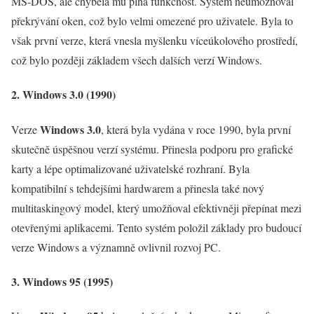
MS-DOS, ale chyběla mu plná funkčnost. Systém neumožňoval
překrývání oken, což bylo velmi omezené pro uživatele. Byla to
však první verze, která vnesla myšlenku víceúkolového prostředí,
což bylo později základem všech dalších verzí Windows.
2. Windows 3.0 (1990)
Windows 3.0
Verze
, která byla vydána v roce 1990, byla první
skutečně úspěšnou verzí systému. Přinesla podporu pro grafické
karty a lépe optimalizované uživatelské rozhraní. Byla
kompatibilní s tehdejšími hardwarem a přinesla také nový
multitaskingový model, který umožňoval efektivněji přepínat mezi
otevřenými aplikacemi. Tento systém položil základy pro budoucí
verze Windows a významně ovlivnil rozvoj PC.
3. Windows 95 (1995)