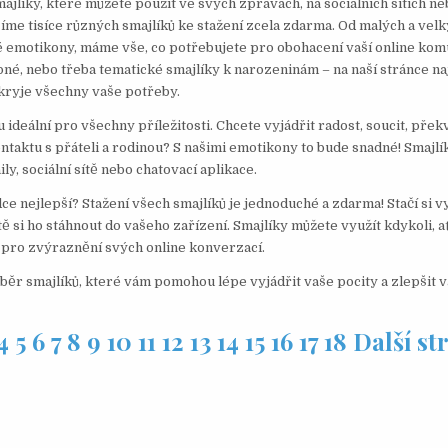
ajlíky, které můžete použít ve svých zprávách, na sociálních sítích n
zíme tisíce různých smajlíků ke stažení zcela zdarma. Od malých a velk
 emotikony, máme vše, co potřebujete pro obohacení vaší online kom
ipné, nebo třeba tematické smajlíky k narozeninám – na naší stránce n
kryje všechny vaše potřeby.
 ideální pro všechny příležitosti. Chcete vyjádřit radost, soucit, pře
ontaktu s přáteli a rodinou? S našimi emotikony to bude snadné! Smajlí
y, sociální sítě nebo chatovací aplikace.
dce nejlepší? Stažení všech smajlíků je jednoduché a zdarma! Stačí si v
tě si ho stáhnout do vašeho zařízení. Smajlíky můžete využít kdykoli, a
 pro zvýraznění svých online konverzací.
běr smajlíků, které vám pomohou lépe vyjádřit vaše pocity a zlepšit v
4
5
6
7
8
9
10
11
12
13
14
15
16
17
18
Další st