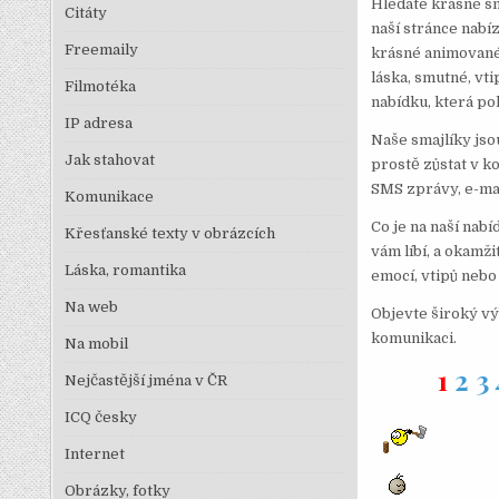
Hledáte krásné sm
Citáty
naší stránce nabí
Freemaily
krásné animované
láska, smutné, vt
Filmotéka
nabídku, která po
IP adresa
Naše smajlíky jsou
Jak stahovat
prostě zůstat v k
SMS zprávy, e-mail
Komunikace
Co je na naší nabí
Křesťanské texty v obrázcích
vám líbí, a okamži
Láska, romantika
emocí, vtipů nebo
Na web
Objevte široký vý
komunikaci.
Na mobil
1
2
3
Nejčastější jména v ČR
ICQ česky
Internet
Obrázky, fotky