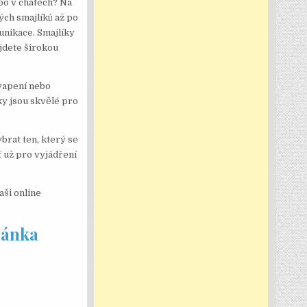
ebo v chatech? Na
ých smajlíků až po
unikace. Smajlíky
ajdete širokou
kvapení nebo
ky jsou skvělé pro
ybrat ten, který se
ť už pro vyjádření
aši online
ránka