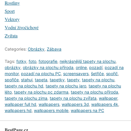
Rostliny
Sport
Vektory
Vodní živočichové
Zvířata
Categories:
Obrázky
,
Zábava
Tags:
fotky
,
foto
,
fotografie
,
nejkrásnější tapety na plochu
,
obrázky
,
obrázky na plochu příroda
,
online
,
pozadí
,
pozadí na
monitor
,
pozadí na plochu PC
,
screensavers
,
šetřiče
,
spořič
,
spořiče
,
stahuj
,
tapeta
,
tapetky
,
tapety
,
tapety na plochu
,
tapety na plochu hd
,
tapety na plochu jaro
,
tapety na plochu
léto
,
tapety na plochu pc zdarma
,
tapety na plochu příroda
,
tapety na plochu zima
,
tapety na plochu zvířata
,
wallpaper
,
wallpaper full hd
,
wallpapers
,
wallpapers 3d
,
wallpapers 4k
,
wallpapers hd
,
wallpapers mobile
,
wallpapers na PC
BestPage.cz