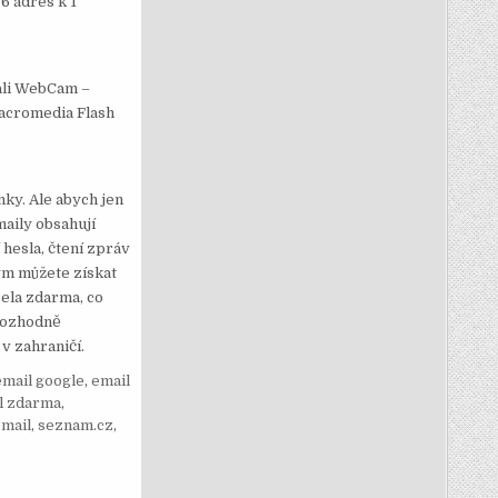
6 adres k 1
cali WebCam –
Macromedia Flash
nky. Ale abych jen
maily obsahují
hesla, čtení zpráv
ým můžete získat
ela zdarma, co
 rozhodně
v zahraničí.
email google
,
email
l zdarma
,
mail
,
seznam.cz
,