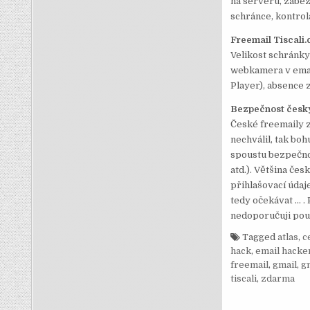
na serveru, zabez
schránce, kontrol
Freemail Tiscali.
Velikost schránky
webkamera v emai
Player), absence 
Bezpečnost česk
České freemaily z
nechválil, tak boh
spoustu bezpečnos
atd.). Většina če
přihlašovací údaj
tedy očekávat … .
nedoporučuji použ
Tagged
atlas
,
c
hack
,
email hacke
freemail
,
gmail
,
g
tiscali
,
zdarma