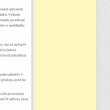
vních uživatelů
ránku. Výhody
emaily používají
nebo z mobilního
y. Asi za nelepší
ívá vlastní
z bych zařadil až
ejkvalitněší. V
 přelom, poté ho
trola pravopisu,
la IP adresy není.