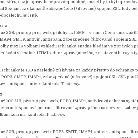
mit šifru, což je opravdu nepravděpodobné, musel by to být opravdov
al Seznam.cz okamžitě zabezpečené (šifrované) spojení SSL, tedy oc
poslechu její sítě.
m.cz
 až 2GB, přístup přes web, přílohy až 15MB – v rámci Centrum.cz až 
MAP4, SMTP, antivir , antispam, zabezpečené (šifrované) spojení SSL,
volby mezi 6 volbami vzhledu schránky, snadné hledání ve zprávách p
ledávání v češtině, HTML editor zpráv (umožňuje nastavení barvy a ty
a schránky je 1GB a následně získáváte za každý přístup do schránky
 POP3, SMTP, IMAP4, zabezpečené (šifrované) spojení SSL, SSL používa
z, antispam, antivir, kontrola IP adresy.
cz
y až 100 MB, přístup přes web, POP3, IMAP4, antivirová ochrana sys
itelná anti-spamová ochrana, filtrování zpráv přímo na serveru, zabez
album zdarma, kontrola IP adresy.
z
 až 2GB, přístup přes web, POP3, SMTP, IMAP4, antivir, antispam, filt