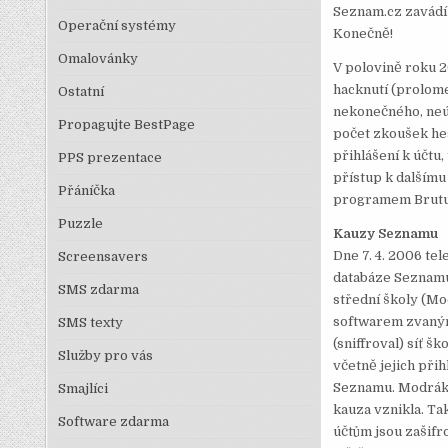
Seznam.cz zavádí 
Operační systémy
Konečně!
Omalovánky
V polovině roku 2
hacknutí (prolome
Ostatní
nekonečného, neú
Propagujte BestPage
počet zkoušek hes
přihlášení k účtu
PPS prezentace
přístup k dalšímu
Přáníčka
programem Brutu
Puzzle
Kauzy Seznamu
Dne 7. 4. 2006 te
Screensavers
databáze Seznamu a
SMS zdarma
střední školy (Mo
softwarem zvaným 
SMS texty
(sniffroval) síť š
Služby pro vás
včetně jejich přih
Seznamu. Modrák al
Smajlíci
kauza vznikla. Ta
Software zdarma
účtům jsou zašifro