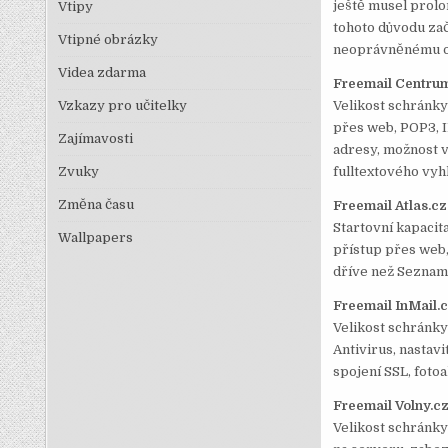
ještě musel prolo
Vtipy
tohoto důvodu zač
Vtipné obrázky
neoprávněnému od
Videa zdarma
Freemail Centru
Vzkazy pro učitelky
Velikost schránky
přes web, POP3, I
Zajímavosti
adresy, možnost 
Zvuky
fulltextového vyh
Změna času
Freemail Atlas.cz
Startovní kapacit
Wallpapers
přístup přes web,
dříve než Seznam.c
Freemail InMail.
Velikost schránk
Antivirus, nastav
spojení SSL, foto
Freemail Volny.c
Velikost schránky