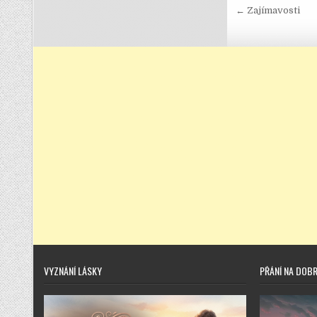
Navigace
← Zajímavosti
VYZNÁNÍ LÁSKY
PŘÁNÍ NA DOB