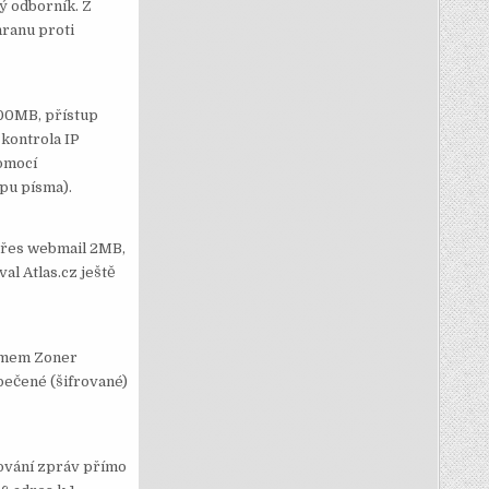
ý odborník. Z
hranu proti
600MB, přístup
 kontrola IP
omocí
pu písma).
 přes webmail 2MB,
l Atlas.cz ještě
témem Zoner
pečené (šifrované)
rování zpráv přímo