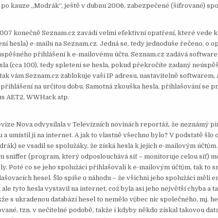
po kauze „Modrák“, ještě v dubnu 2006, zabezpečené (šifrované) spo
007 konečně Seznam.cz zavádí velmi efektivní opatření, které vede 
ní hesla) e-mailu na Seznam.cz. Jedná se, tedy jednoduše řečeno, o o
spěšného přihlášení k e-mailovému účtu. Seznam.cz zadává softwar
la (cca 100), tedy spletení se hesla, pokud překročíte zadaný neúspě
, tak vám Seznam.cz zablokuje vaší IP adresu, nastavitelně softwarem,
 přihlášení na určitou dobu. Samotná zkouška hesla, přihlašování se p
s AET2, WWHack atp.
levize Nova odvysílala v Televizních novinách reportáž, že neznámý pi
 umístil ji na internet. A jak to vlastně všechno bylo? V podstatě šlo 
drák) se vsadil se spolužáky, že získá hesla k jejich e-mailovým účtů
sniffer (program, který odposlouchává síť – monitoruje celou síť) m
koly. Poté co se jeho spolužáci přihlašovali k e-mailovým účtům, tak to sn
lašovacích hesel. Šlo spíše o náhodu – že všichni jeho spolužáci měli e
e tyto hesla vystavil na internet, což byla asi jeho největší chyba a ta
kže s ukradenou databází hesel to nemělo vůbec nic společného, mj. h
vané, tzn. v nečitelné podobě, takže i kdyby někdo získal takovou data