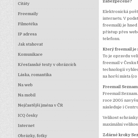
zabezpečené?
Citáty
Elektronická pošt
Freemaily
internetu. V pods
Filmotéka
freemailů je hned
přístup přes webo
IP adresa
telefonu.
Jak stahovat
Který freemail je 
Komunikace
To je opravdu vel
freemail v Česku b
Křesťanské texty v obrázcích
technologii vyhle
Láska, romantika
na horší místa (co
Na web
Freemail Seznam
Freemail Seznam.c
Na mobil
roce 2005 navyšuj
Nejčastější jména v ČR
následuje i Centr
ICQ česky
Velikost schránky
maximální velikos
Internet
Zdárné kroky Se
Obrázky, fotky