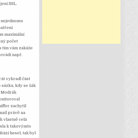
jení SSL.
k nejednomu
patření
em maximální
šný počet
 a tím vám zakáže
rovádí např.
rát vykradl část
o sázku, kdy se žák
m. Modrák
onitoroval
iffer zachytil
mail právě na
k vlastně celá
esla k takovýmto
bázi hesel, tak byl