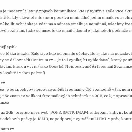
a je moderní a levný způsob komunikace, který využívá stále více akti
tatě každý uživatel internetu používá minimálně jednu emailovou sch
 několik: schránka je zdarma a adresa emailu je neměnná, všechny fre
vé rozhraní, tudíž se můžete do emailu dostat z jakéhokoli počítače 
nejlepší?
ice těžká otázka. Záleží co kdo od emailu očekáváte a jaké má požadavk
y se dal označit Centrum.cz – je to i vynikající vyhledávač, který použ
dávání, kterou vyvíjí (jako Google). Nejpoužívanější freemail Seznam.c
 v kvalitě i zabezpečení).
.cz
z je bezpochyby nejpoužívanější freemail v ČR, rozhodně však není n
e Seznam.cz velikost freemailových schránek na 2GB, což je opravdu
um.cz
 až 2GB, přístup přes web, POP3, SMTP, IMAP4, antispam, antivir, kon
t odchozí zprávy je 13MB, nepodporuje vytváření HTML zpráv, kontro
znam.cz