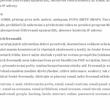
pečené (šifrované) spojení SSL, úschovnu vašich souborů až 10MB, až 
a IP adresy.
cz
 50MB, přístup přes web, antivir, antispam, POP3, SMTP, IMAP4, Tis
lu, prohlížeči (k nahrávání a přehrávání videa se používá program 
zabezpečené (šifrované) spojení SSL, absence kontrola IP adresy.
ých freemailů
aručují jejich uživatelům dobré prostředí, dostatečnou velikost schrá
užel musím konstatovat (z vlastních zkušeností a testů), že české free
tních trhlin, které může útočník využít ke svému prospěchu (získání 
ských freemailů není zabezpečena proti škodlivým PHP scriptům, kter
e, přesměrování pošty, změnu bezpečnostní otázky atd. Freemail je zc
 Pokud emailem zasíláte důvěryhodné, citlivé informace, soubory, tak
ívat české freemaily. Aktivujte si placený email, nebo freemail někde 
entrum
,
e-mail
,
elektronická pošta
,
email
,
email centrum
,
email gmail
,
r
,
email na seznamu
,
email přihlášení
,
email seznam
,
email tiscali
,
emai
mail email
,
google
,
hacking
,
heslo
,
internet
,
online
,
password
,
seznam e