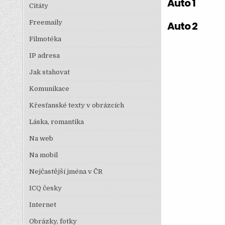
Auto 1
Citáty
Freemaily
Auto 2
Filmotéka
IP adresa
Jak stahovat
Komunikace
Křesťanské texty v obrázcích
Láska, romantika
Na web
Na mobil
Nejčastější jména v ČR
ICQ česky
Internet
Obrázky, fotky