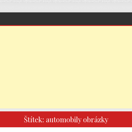
Štítek:
automobily obrázky