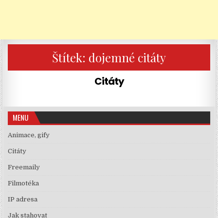
Štítek:
dojemné citáty
Citáty
MENU
Animace, gify
Citáty
Freemaily
Filmotéka
IP adresa
Jak stahovat