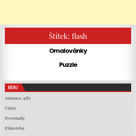
Štítek:
flash
Omalovánky
Puzzle
MENU
Animace, gify
Citáty
Freemaily
Filmotéka