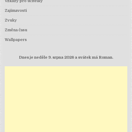
Vzkazy pro učitelky
Zajímavosti
Zvuky
Změna času
Wallpapers
Dnes je
neděle 9. srpna 2026 a svátek má Roman.