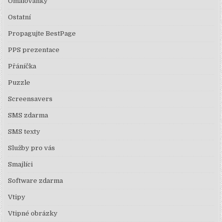
Omalovánky
Ostatní
Propagujte BestPage
PPS prezentace
Přáníčka
Puzzle
Screensavers
SMS zdarma
SMS texty
Služby pro vás
Smajlíci
Software zdarma
Vtipy
Vtipné obrázky