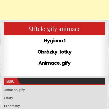
Štítek:
gify animace
Hygiena 1
Obrázky, fotky
Animace, gify
MENU
Animace, gify
Citáty
Freemaily