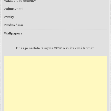
Vzkazy pro učitelky
Zajímavosti
Zvuky
Změna času
Wallpapers
Dnes je
neděle 9. srpna 2026 a svátek má Roman.