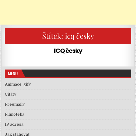
Štítek:
icq česky
ICQ česky
MENU
Animace, gify
Citáty
Freemaily
Filmotéka
IP adresa
Jak stahovat