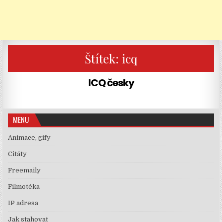
Štítek:
icq
ICQ česky
MENU
Animace, gify
Citáty
Freemaily
Filmotéka
IP adresa
Jak stahovat