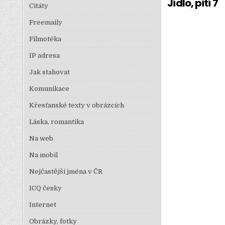
Jídlo, pití 7
Citáty
Freemaily
Filmotéka
IP adresa
Jak stahovat
Komunikace
Křesťanské texty v obrázcích
Láska, romantika
Na web
Na mobil
Nejčastější jména v ČR
ICQ česky
Internet
Obrázky, fotky