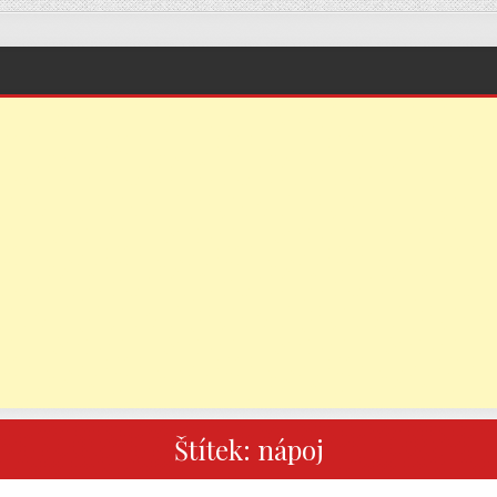
Štítek:
nápoj