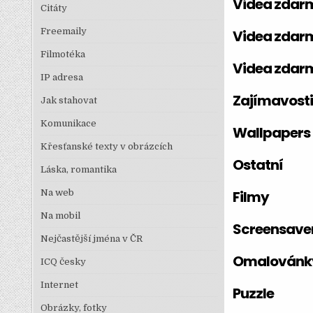
Videa zdar
Citáty
Freemaily
Videa zdar
Filmotéka
Videa zdar
IP adresa
Zajímavosti
Jak stahovat
Komunikace
Wallpapers
Křesťanské texty v obrázcích
Ostatní
Láska, romantika
Na web
Filmy
Na mobil
Screensave
Nejčastější jména v ČR
Omalovánk
ICQ česky
Internet
Puzzle
Obrázky, fotky