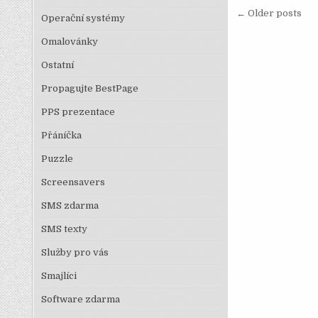
Navigace
← Older posts
Operační systémy
Omalovánky
Ostatní
Propagujte BestPage
PPS prezentace
Přáníčka
Puzzle
Screensavers
SMS zdarma
SMS texty
Služby pro vás
Smajlíci
Software zdarma