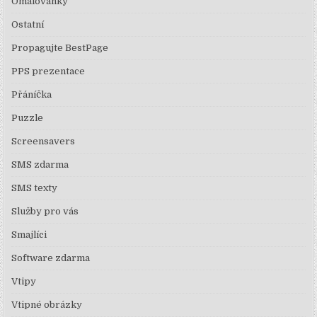
Omalovánky
Ostatní
Propagujte BestPage
PPS prezentace
Přáníčka
Puzzle
Screensavers
SMS zdarma
SMS texty
Služby pro vás
Smajlíci
Software zdarma
Vtipy
Vtipné obrázky