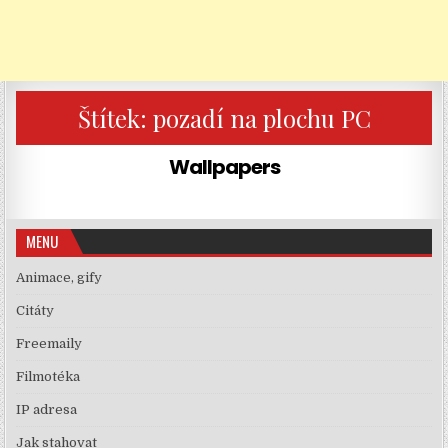
Štítek:
pozadí na plochu PC
Wallpapers
MENU
Animace, gify
Citáty
Freemaily
Filmotéka
IP adresa
Jak stahovat