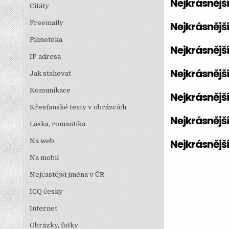
Nejkrásnějš
Citáty
Freemaily
Nejkrásnějš
Filmotéka
Nejkrásnějš
IP adresa
Nejkrásnějš
Jak stahovat
Komunikace
Nejkrásnějš
Křesťanské texty v obrázcích
Nejkrásnějš
Láska, romantika
Na web
Nejkrásnějš
Na mobil
Nejčastější jména v ČR
ICQ česky
Internet
Obrázky, fotky