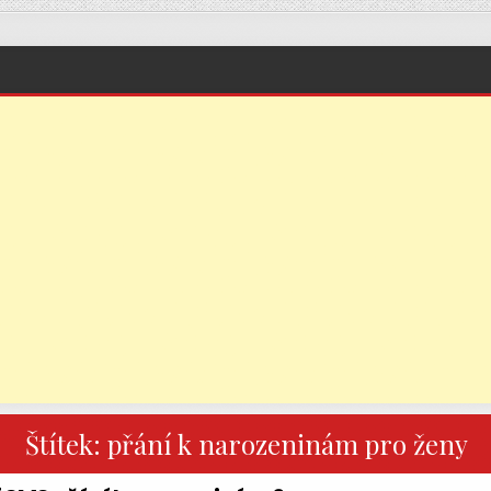
Štítek:
přání k narozeninám pro ženy