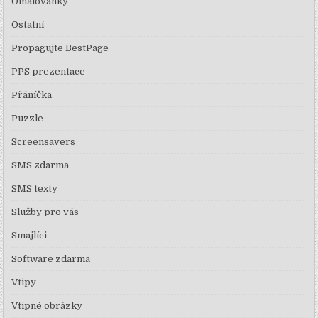
Omalovánky
Ostatní
Propagujte BestPage
PPS prezentace
Přáníčka
Puzzle
Screensavers
SMS zdarma
SMS texty
Služby pro vás
Smajlíci
Software zdarma
Vtipy
Vtipné obrázky