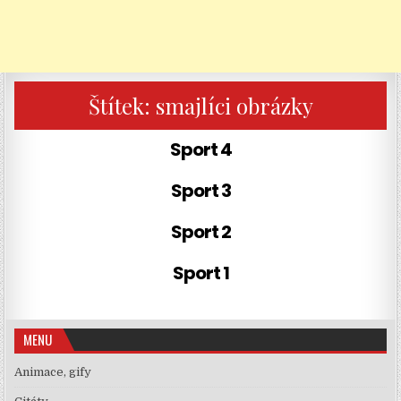
Štítek:
smajlíci obrázky
Sport 4
Sport 3
Sport 2
Sport 1
MENU
Animace, gify