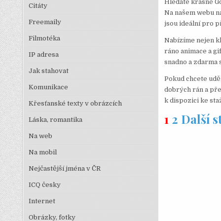
Hledáte krásné G
Citáty
Na našem webu naj
Freemaily
jsou ideální pro 
Filmotéka
Nabízíme nejen kl
ráno animace a gi
IP adresa
snadno a zdarma st
Jak stahovat
Pokud chcete uděl
Komunikace
dobrých rán a pře
k dispozici ke st
Křesťanské texty v obrázcích
1
2
Další 
Láska, romantika
Na web
Na mobil
Nejčastější jména v ČR
ICQ česky
Internet
Obrázky, fotky