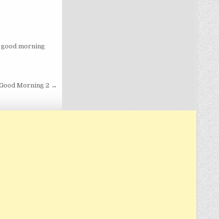
,
good morning
Good Morning 2 →