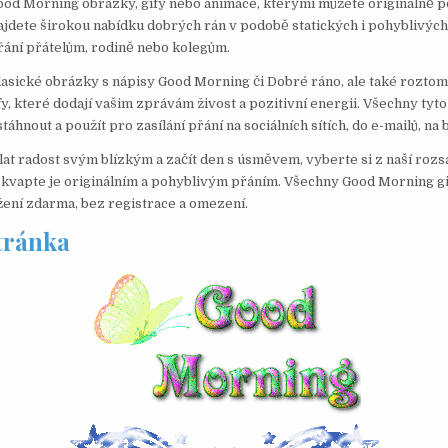
ood Morning obrázky, gify nebo animace, kterými můžete originálně 
dete širokou nabídku dobrých rán v podobě statických i pohyblivých
přání přátelům, rodině nebo kolegům.
asické obrázky s nápisy Good Morning či Dobré ráno, ale také roztom
fy, které dodají vašim zprávám živost a pozitivní energii. Všechny ty
áhnout a použít pro zasílání přání na sociálních sítích, do e-mailů, na 
at radost svým blízkým a začít den s úsměvem, vyberte si z naší rozs
kvapte je originálním a pohyblivým přáním. Všechny Good Morning gi
ažení zdarma, bez registrace a omezení.
stránka