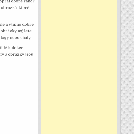
popřát dobré ráno?
 obrázků, které
ilé a vtipné dobré
to obrázky můžete
blogy nebo chaty.
áhlé kolekce
fy a obrázky jsou