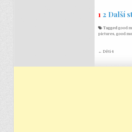
1
2
Další 
Tagged
good m
pictures
,
good mo
Navigace
← Děti 4