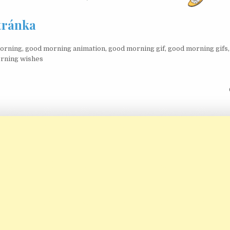
stránka
orning
,
good morning animation
,
good morning gif
,
good morning gifs
rning wishes
 pro příspěvek