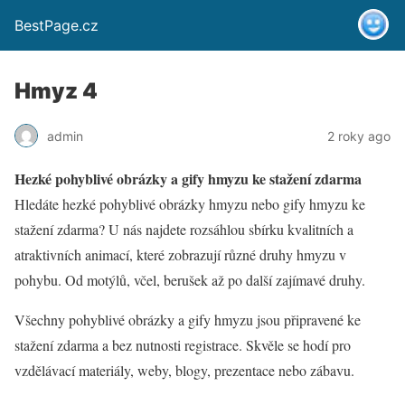
BestPage.cz
Hmyz 4
admin
2 roky ago
Hezké pohyblivé obrázky a gify hmyzu ke stažení zdarma
Hledáte hezké pohyblivé obrázky hmyzu nebo gify hmyzu ke
stažení zdarma? U nás najdete rozsáhlou sbírku kvalitních a
atraktivních animací, které zobrazují různé druhy hmyzu v
pohybu. Od motýlů, včel, berušek až po další zajímavé druhy.
Všechny pohyblivé obrázky a gify hmyzu jsou připravené ke
stažení zdarma a bez nutnosti registrace. Skvěle se hodí pro
vzdělávací materiály, weby, blogy, prezentace nebo zábavu.