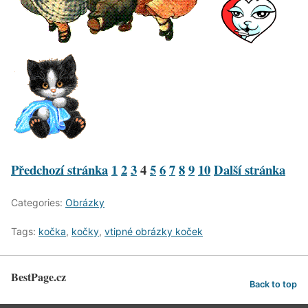
Předchozí stránka
1
2
3
4
5
6
7
8
9
10
Další stránka
Categories:
Obrázky
Tags:
kočka
,
kočky
,
vtipné obrázky koček
BestPage.cz
Back to top