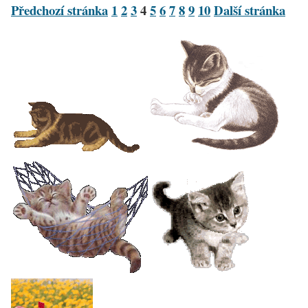
Předchozí stránka
1
2
3
4
5
6
7
8
9
10
Další stránka