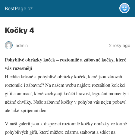
BestPage.cz
Kočky 4
admin
2 roky ago
Pohyblivé obrázky koček – roztomilé a zábavné kočky, které
vás rozesmějí
Hledáte krásné a pohyblivé obrázky koček, které jsou zároveň
roztomilé i zábavné? Na našem webu najdete rozsáhlou kolekci
gifů a animací, které zachycují kočičí hravost, legrační momenty i
něžné chvilky. Naše zábavné kočky v pohybu vás nejen pobaví,
ale také zpříjemní den.
V naší galerii jsou k dispozici roztomilé kočky obrázky ve formě
pohyblivých gifů, které můžete zdarma stahovat a sdílet na