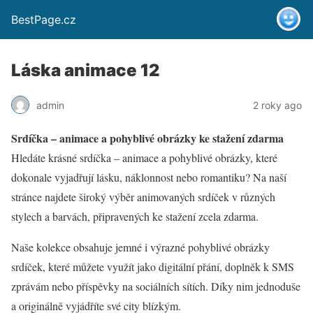
BestPage.cz
Láska animace 12
admin
2 roky ago
Srdíčka – animace a pohyblivé obrázky ke stažení zdarma
Hledáte krásné srdíčka – animace a pohyblivé obrázky, které
dokonale vyjadřují lásku, náklonnost nebo romantiku? Na naší
stránce najdete široký výběr animovaných srdíček v různých
stylech a barvách, připravených ke stažení zcela zdarma.
Naše kolekce obsahuje jemné i výrazné pohyblivé obrázky
srdíček, které můžete využít jako digitální přání, doplněk k SMS
zprávám nebo příspěvky na sociálních sítích. Díky nim jednoduše
a originálně vyjádříte své city blízkým.