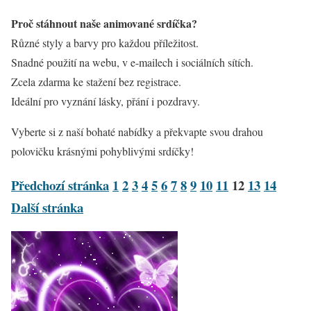
Proč stáhnout naše animované srdíčka?
Různé styly a barvy pro každou příležitost.
Snadné použití na webu, v e-mailech i sociálních sítích.
Zcela zdarma ke stažení bez registrace.
Ideální pro vyznání lásky, přání i pozdravy.
Vyberte si z naší bohaté nabídky a překvapte svou drahou
polovičku krásnými pohyblivými srdíčky!
Předchozí stránka
1
2
3
4
5
6
7
8
9
10
11
12
13
14
Další stránka