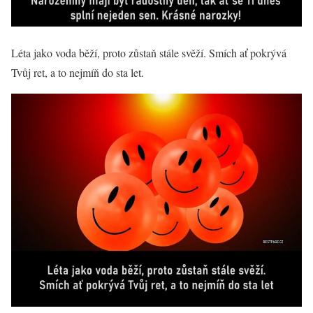
Léta jako voda běží, proto zůstaň stále svěží. Smích ať pokrývá
Tvůj ret, a to nejmíň do sta let.