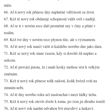
míru.
66. Ať ti nový rok přinese dny naplněné vděčností za život.
67. Kéž tě nový rok obdaruje schopností vidět svět s nadějí.
68. Ať se ti v novém roce daří proměnit sny v činy a přání v
realitu.
69. Kéž tvé dny v novém roce plynou tiše, ale s významem.
70. Ať tě nový rok naučí vážit si každého nového dne jako daru.
71. Kéž se nový rok stane časem, kdy si dovolíš žít naplno a
srdcem.
72. Ať tě provází jistota, že i malé kroky mohou vést k velkým
změnám.
73. Kéž ti nový rok přinese tolik radosti, kolik hvězd svítí na
zimním nebi.
74. Ať tě dny nového roku učí naslouchat i mezi řádky ticha.
75. Kéž ti nový rok otevře dveře k tomu, po čem jsi dlouho toužil.
76. Ať tě nový rok naplní odvahou být pravdivý a laskavý.