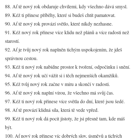
88. Ať tě nový rok obdaruje chvílemi, kdy všechno dává smysl.
89. Kéž ti přinese příběhy, které si budeš chtít pamatovat.
90. Ať tě nový rok provází světlo, které nikdy nezhasne.
91. Kéž nový rok přinese více klidu než plánů a více radosti než
starostí.
92. Ať je tvůj nový rok naplněn tichým uspokojením, že jdeš
správnou cestou.
93. Kéž ti nový rok nabídne prostor k tvoření, odpočinku i snění.
94. Ať tě nový rok učí vážit si i těch nejmenších okamžiků.
95. Kéž tvůj nový rok začne v míru a skončí v radosti.
96. Ať tě nový rok naplní vírou, že všechno má svůj čas.
97. Kéž ti nový rok přinese více světla do dní, které jsou šedé.
98. Ať tě provází klidná síla, která tě vede vpřed.
99. Kéž ti nový rok dá pocit jistoty, že jsi přesně tam, kde máš
být.
100. Ať nový rok přinese víc dobrých slov, úsměvů a tichých