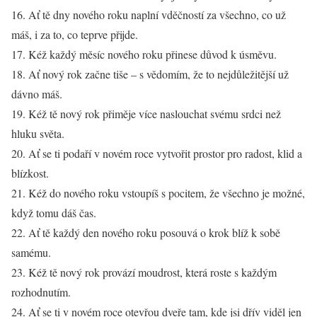
16. Ať tě dny nového roku naplní vděčností za všechno, co už
máš, i za to, co teprve přijde.
17. Kéž každý měsíc nového roku přinese důvod k úsměvu.
18. Ať nový rok začne tiše – s vědomím, že to nejdůležitější už
dávno máš.
19. Kéž tě nový rok přiměje více naslouchat svému srdci než
hluku světa.
20. Ať se ti podaří v novém roce vytvořit prostor pro radost, klid a
blízkost.
21. Kéž do nového roku vstoupíš s pocitem, že všechno je možné,
když tomu dáš čas.
22. Ať tě každý den nového roku posouvá o krok blíž k sobě
samému.
23. Kéž tě nový rok provází moudrost, která roste s každým
rozhodnutím.
24. Ať se ti v novém roce otevřou dveře tam, kde jsi dřív viděl jen