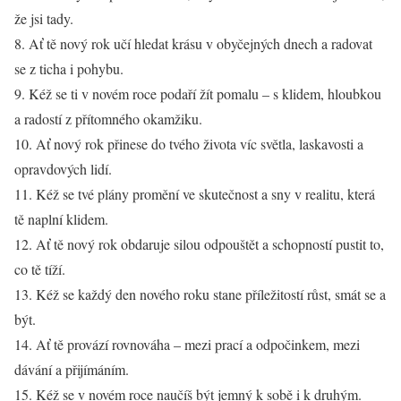
že jsi tady.
8. Ať tě nový rok učí hledat krásu v obyčejných dnech a radovat
se z ticha i pohybu.
9. Kéž se ti v novém roce podaří žít pomalu – s klidem, hloubkou
a radostí z přítomného okamžiku.
10. Ať nový rok přinese do tvého života víc světla, laskavosti a
opravdových lidí.
11. Kéž se tvé plány promění ve skutečnost a sny v realitu, která
tě naplní klidem.
12. Ať tě nový rok obdaruje silou odpouštět a schopností pustit to,
co tě tíží.
13. Kéž se každý den nového roku stane příležitostí růst, smát se a
být.
14. Ať tě provází rovnováha – mezi prací a odpočinkem, mezi
dávání a přijímáním.
15. Kéž se v novém roce naučíš být jemný k sobě i k druhým.