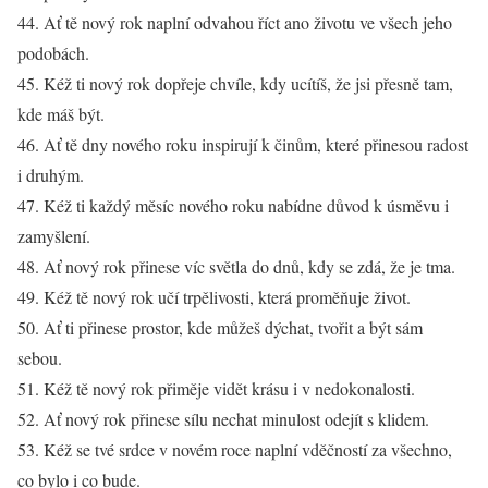
44. Ať tě nový rok naplní odvahou říct ano životu ve všech jeho
podobách.
45. Kéž ti nový rok dopřeje chvíle, kdy ucítíš, že jsi přesně tam,
kde máš být.
46. Ať tě dny nového roku inspirují k činům, které přinesou radost
i druhým.
47. Kéž ti každý měsíc nového roku nabídne důvod k úsměvu i
zamyšlení.
48. Ať nový rok přinese víc světla do dnů, kdy se zdá, že je tma.
49. Kéž tě nový rok učí trpělivosti, která proměňuje život.
50. Ať ti přinese prostor, kde můžeš dýchat, tvořit a být sám
sebou.
51. Kéž tě nový rok přiměje vidět krásu i v nedokonalosti.
52. Ať nový rok přinese sílu nechat minulost odejít s klidem.
53. Kéž se tvé srdce v novém roce naplní vděčností za všechno,
co bylo i co bude.