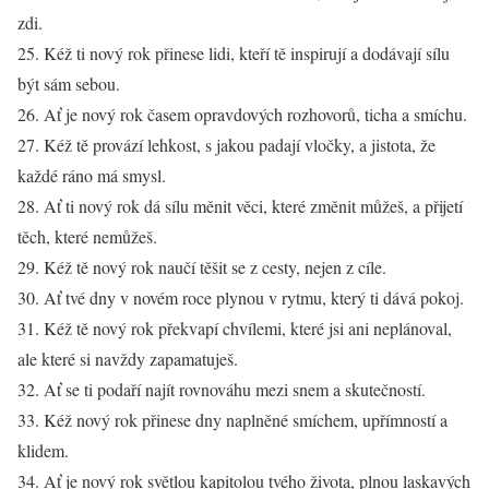
zdi.
25. Kéž ti nový rok přinese lidi, kteří tě inspirují a dodávají sílu
být sám sebou.
26. Ať je nový rok časem opravdových rozhovorů, ticha a smíchu.
27. Kéž tě provází lehkost, s jakou padají vločky, a jistota, že
každé ráno má smysl.
28. Ať ti nový rok dá sílu měnit věci, které změnit můžeš, a přijetí
těch, které nemůžeš.
29. Kéž tě nový rok naučí těšit se z cesty, nejen z cíle.
30. Ať tvé dny v novém roce plynou v rytmu, který ti dává pokoj.
31. Kéž tě nový rok překvapí chvílemi, které jsi ani neplánoval,
ale které si navždy zapamatuješ.
32. Ať se ti podaří najít rovnováhu mezi snem a skutečností.
33. Kéž nový rok přinese dny naplněné smíchem, upřímností a
klidem.
34. Ať je nový rok světlou kapitolou tvého života, plnou laskavých