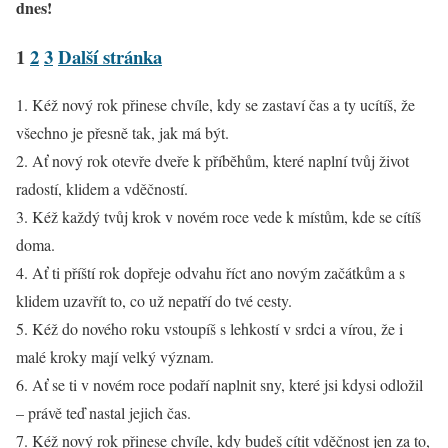
dnes!
1
2
3
Další stránka
1. Kéž nový rok přinese chvíle, kdy se zastaví čas a ty ucítíš, že
všechno je přesně tak, jak má být.
2. Ať nový rok otevře dveře k příběhům, které naplní tvůj život
radostí, klidem a vděčností.
3. Kéž každý tvůj krok v novém roce vede k místům, kde se cítíš
doma.
4. Ať ti příští rok dopřeje odvahu říct ano novým začátkům a s
klidem uzavřít to, co už nepatří do tvé cesty.
5. Kéž do nového roku vstoupíš s lehkostí v srdci a vírou, že i
malé kroky mají velký význam.
6. Ať se ti v novém roce podaří naplnit sny, které jsi kdysi odložil
– právě teď nastal jejich čas.
7. Kéž nový rok přinese chvíle, kdy budeš cítit vděčnost jen za to,