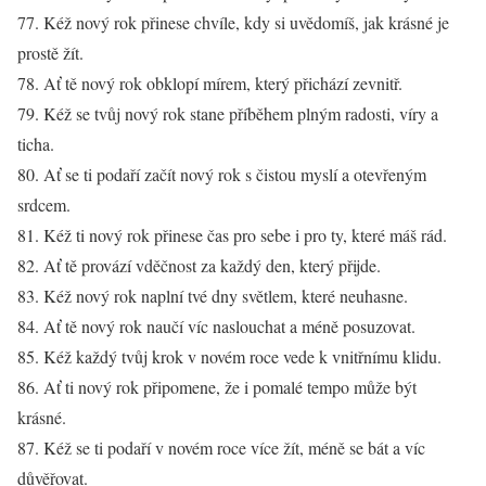
77. Kéž nový rok přinese chvíle, kdy si uvědomíš, jak krásné je
prostě žít.
78. Ať tě nový rok obklopí mírem, který přichází zevnitř.
79. Kéž se tvůj nový rok stane příběhem plným radosti, víry a
ticha.
80. Ať se ti podaří začít nový rok s čistou myslí a otevřeným
srdcem.
81. Kéž ti nový rok přinese čas pro sebe i pro ty, které máš rád.
82. Ať tě provází vděčnost za každý den, který přijde.
83. Kéž nový rok naplní tvé dny světlem, které neuhasne.
84. Ať tě nový rok naučí víc naslouchat a méně posuzovat.
85. Kéž každý tvůj krok v novém roce vede k vnitřnímu klidu.
86. Ať ti nový rok připomene, že i pomalé tempo může být
krásné.
87. Kéž se ti podaří v novém roce více žít, méně se bát a víc
důvěřovat.