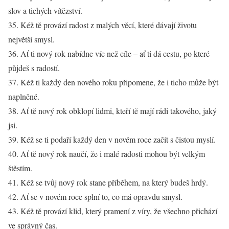
slov a tichých vítězství.
35. Kéž tě provází radost z malých věcí, které dávají životu
největší smysl.
36. Ať ti nový rok nabídne víc než cíle – ať ti dá cestu, po které
půjdeš s radostí.
37. Kéž ti každý den nového roku připomene, že i ticho může být
naplněné.
38. Ať tě nový rok obklopí lidmi, kteří tě mají rádi takového, jaký
jsi.
39. Kéž se ti podaří každý den v novém roce začít s čistou myslí.
40. Ať tě nový rok naučí, že i malé radosti mohou být velkým
štěstím.
41. Kéž se tvůj nový rok stane příběhem, na který budeš hrdý.
42. Ať se v novém roce splní to, co má opravdu smysl.
43. Kéž tě provází klid, který pramení z víry, že všechno přichází
ve správný čas.