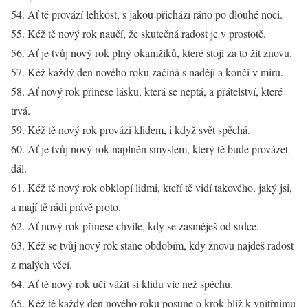
54. Ať tě provází lehkost, s jakou přichází ráno po dlouhé noci.
55. Kéž tě nový rok naučí, že skutečná radost je v prostotě.
56. Ať je tvůj nový rok plný okamžiků, které stojí za to žít znovu.
57. Kéž každý den nového roku začíná s nadějí a končí v míru.
58. Ať nový rok přinese lásku, která se neptá, a přátelství, které
trvá.
59. Kéž tě nový rok provází klidem, i když svět spěchá.
60. Ať je tvůj nový rok naplněn smyslem, který tě bude provázet
dál.
61. Kéž tě nový rok obklopí lidmi, kteří tě vidí takového, jaký jsi,
a mají tě rádi právě proto.
62. Ať nový rok přinese chvíle, kdy se zasměješ od srdce.
63. Kéž se tvůj nový rok stane obdobím, kdy znovu najdeš radost
z malých věcí.
64. Ať tě nový rok učí vážit si klidu víc než spěchu.
65. Kéž tě každý den nového roku posune o krok blíž k vnitřnímu