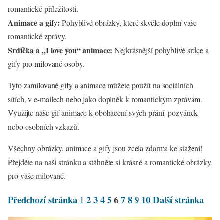
romantické příležitosti.
Animace a gify:
Pohyblivé obrázky, které skvěle doplní vaše
romantické zprávy.
Srdíčka a „I love you“ animace:
Nejkrásnější pohyblivé srdce a
gify pro milované osoby.
Tyto zamilované gify a animace můžete použít na sociálních
sítích, v e-mailech nebo jako doplněk k romantickým zprávám.
Využijte naše gif animace k obohacení svých přání, pozvánek
nebo osobních vzkazů.
Všechny obrázky, animace a gify jsou zcela zdarma ke stažení!
Přejděte na naši stránku a stáhněte si krásné a romantické obrázky
pro vaše milované.
Předchozí stránka
1
2
3
4
5
6
7
8
9
10
Další stránka