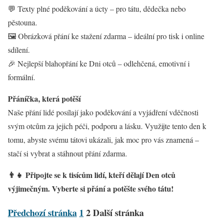
💬 Texty plné poděkování a úcty – pro tátu, dědečka nebo
pěstouna.
🖼️ Obrázková přání ke stažení zdarma – ideální pro tisk i online
sdílení.
🎉 Nejlepší blahopřání ke Dni otců – odlehčená, emotivní i
formální.
Přáníčka, která potěší
Naše přání lidé posílají jako poděkování a vyjádření vděčnosti
svým otcům za jejich péči, podporu a lásku. Využijte tento den k
tomu, abyste svému tátovi ukázali, jak moc pro vás znamená –
stačí si vybrat a stáhnout přání zdarma.
👨‍👧 Připojte se k tisícům lidí, kteří dělají Den otců
výjimečným. Vyberte si přání a potěšte svého tátu!
Předchozí stránka
1
2
Další stránka