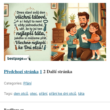
Předchozí stránka
1
2
Další stránka
Categories:
Přání
Tags:
den otců
,
otec
,
přání
,
přání ke dni otců
,
táta
BestPage.cz