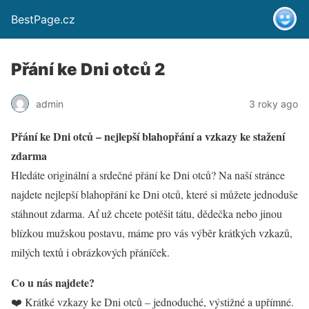
BestPage.cz
Přání ke Dni otců 2
admin
3 roky ago
Přání ke Dni otců – nejlepší blahopřání a vzkazy ke stažení
zdarma
Hledáte originální a srdečné přání ke Dni otců? Na naší stránce
najdete nejlepší blahopřání ke Dni otců, které si můžete jednoduše
stáhnout zdarma. Ať už chcete potěšit tátu, dědečka nebo jinou
blízkou mužskou postavu, máme pro vás výběr krátkých vzkazů,
milých textů i obrázkových přáníček.
Co u nás najdete?
❤️ Krátké vzkazy ke Dni otců – jednoduché, výstižné a upřímné.