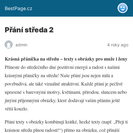
BestPage.cz
Přání středa 2
admin
4 roky ago
Krásná přáníčka na středu – texty s obrázky pro muže i ženy
Přineste do středečního dne pozitivní energii a radost s našimi
krásnými přáníčky na středu! Naše přání jsou nejen milá a
povzbudivá, ale také vizuálně atraktivní. Každé přání je pečlivě
upravené s barevnými motivy, květinami, přírodou, sluncem nebo
jinými příjemnými obrázky, které dodávají vašim přáním ještě
větší kouzlo.
Přání texty s obrázky kombinují krátké, hezké texty (např. „Přeji ti
krásnou středu plnou radosti!“) přímo na obrázku, což přináší