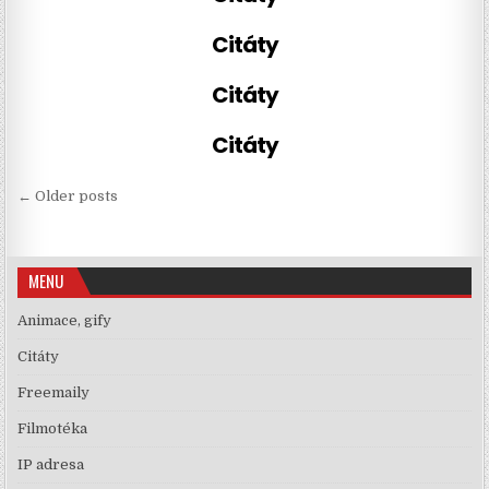
Citáty
Citáty
Citáty
Navigace pro příspěvky
← Older posts
MENU
Animace, gify
Citáty
Freemaily
Filmotéka
IP adresa