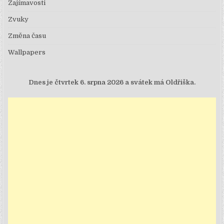
Zajímavosti
Zvuky
Změna času
Wallpapers
Dnes je
čtvrtek 6. srpna 2026 a svátek má Oldřiška.