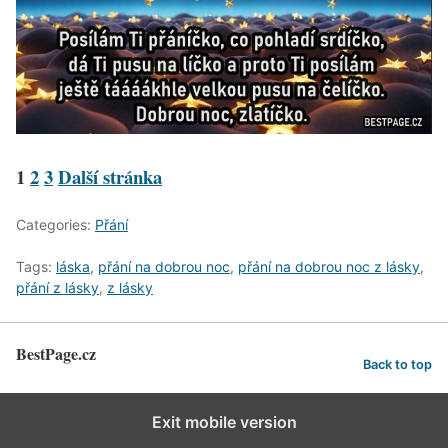
1
2
3
Další stránka
Categories:
Přání
Tags:
láska
,
přání na dobrou noc
,
přání na dobrou noc z lásky
,
přání z lásky
,
z lásky
BestPage.cz
Back to top
Exit mobile version