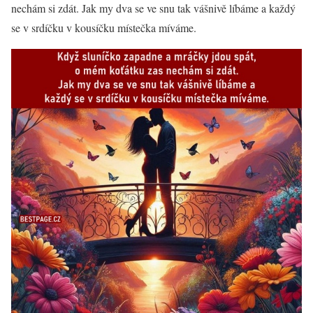
nechám si zdát. Jak my dva se ve snu tak vášnivě líbáme a každý
se v srdíčku v kousíčku místečka míváme.