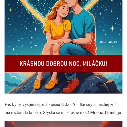
Hezky se vyspinkej, má krásná lásko. Sladké sny si nechej zdát,
má roztomilá krásko. Stýská se mi strašně moc! Moooc Tě miluju!