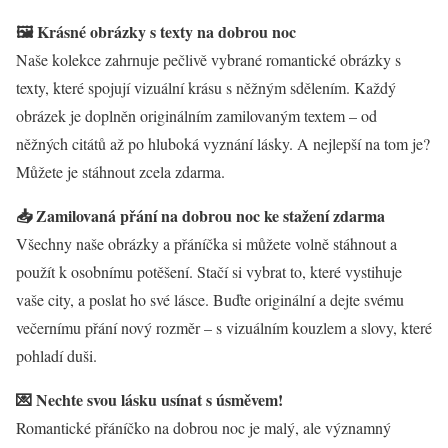
🖼️ Krásné obrázky s texty na dobrou noc
Naše kolekce zahrnuje pečlivě vybrané romantické obrázky s
texty, které spojují vizuální krásu s něžným sdělením. Každý
obrázek je doplněn originálním zamilovaným textem – od
něžných citátů až po hluboká vyznání lásky. A nejlepší na tom je?
Můžete je stáhnout zcela zdarma.
📥 Zamilovaná přání na dobrou noc ke stažení zdarma
Všechny naše obrázky a přáníčka si můžete volně stáhnout a
použít k osobnímu potěšení. Stačí si vybrat to, které vystihuje
vaše city, a poslat ho své lásce. Buďte originální a dejte svému
večernímu přání nový rozměr – s vizuálním kouzlem a slovy, které
pohladí duši.
💌 Nechte svou lásku usínat s úsměvem!
Romantické přáníčko na dobrou noc je malý, ale významný