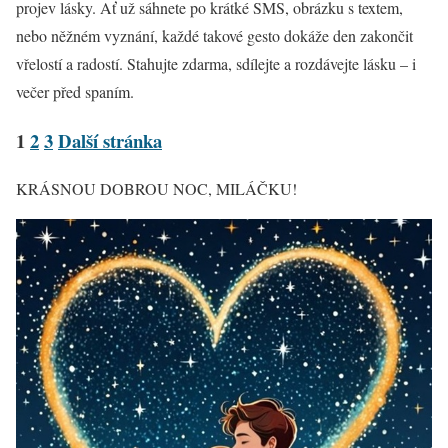
projev lásky. Ať už sáhnete po krátké SMS, obrázku s textem,
nebo něžném vyznání, každé takové gesto dokáže den zakončit
vřelostí a radostí. Stahujte zdarma, sdílejte a rozdávejte lásku – i
večer před spaním.
1
2
3
Další stránka
KRÁSNOU DOBROU NOC, MILÁČKU!