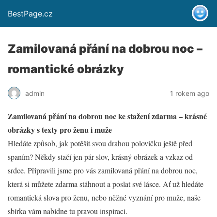
BestPage.cz
Zamilovaná přání na dobrou noc –
romantické obrázky
admin
1 rokem ago
Zamilovaná přání na dobrou noc ke stažení zdarma – krásné
obrázky s texty pro ženu i muže
Hledáte způsob, jak potěšit svou drahou polovičku ještě před
spaním? Někdy stačí jen pár slov, krásný obrázek a vzkaz od
srdce. Připravili jsme pro vás zamilovaná přání na dobrou noc,
která si můžete zdarma stáhnout a poslat své lásce. Ať už hledáte
romantická slova pro ženu, nebo něžné vyznání pro muže, naše
sbírka vám nabídne tu pravou inspiraci.