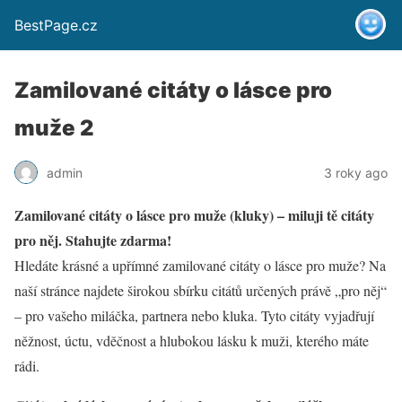
BestPage.cz
Zamilované citáty o lásce pro
muže 2
admin
3 roky ago
Zamilované citáty o lásce pro muže (kluky) – miluji tě citáty
pro něj. Stahujte zdarma!
Hledáte krásné a upřímné zamilované citáty o lásce pro muže? Na
naší stránce najdete širokou sbírku citátů určených právě „pro něj“
– pro vašeho miláčka, partnera nebo kluka. Tyto citáty vyjadřují
něžnost, úctu, vděčnost a hlubokou lásku k muži, kterého máte
rádi.