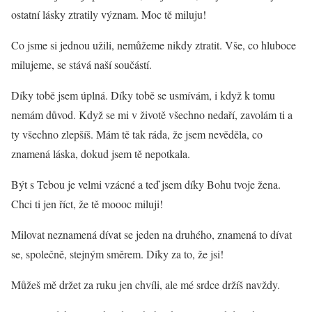
ostatní lásky ztratily význam. Moc tě miluju!
Co jsme si jednou užili, nemůžeme nikdy ztratit. Vše, co hluboce
milujeme, se stává naší součástí.
Díky tobě jsem úplná. Díky tobě se usmívám, i když k tomu
nemám důvod. Když se mi v životě všechno nedaří, zavolám ti a
ty všechno zlepšíš. Mám tě tak ráda, že jsem nevěděla, co
znamená láska, dokud jsem tě nepotkala.
Být s Tebou je velmi vzácné a teď jsem díky Bohu tvoje žena.
Chci ti jen říct, že tě moooc miluji!
Milovat neznamená dívat se jeden na druhého, znamená to dívat
se, společně, stejným směrem. Díky za to, že jsi!
Můžeš mě držet za ruku jen chvíli, ale mé srdce držíš navždy.