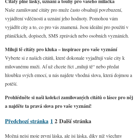
Citáty plné lásky, uznání a touhy pro vašeho miláčka
Naše zamilované citáty pro muže často obsahují povzbuzení,
vyjádření vděčnosti a uznání jeho hodnoty. Pomohou vám
vyjádřit city a to, co pro vás znamená. Jsou ideální pro použití v
přáníčkách, dopisech, SMS zprávách nebo osobních vyznáních.
Miluji tě citáty pro kluka – inspirace pro vaše vyznání
Vyberte si z našich citátů, které dokonale vyjadřují vaše city k
milovanému muži. Ať už chcete říct „miluji tě“ nebo předat
hloubku svých emocí, u nás najdete vhodná slova, která dojmou a
potěší.
Prohlédněte si naši kolekci zamilovaných citátů o lásce pro něj
a najděte ta pravá slova pro vaše vyznání!
Předchozí stránka
1
2
Další stránka
Možná nejsi moje první láska, ale jsi láska, díky níž všechny