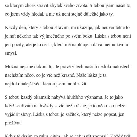
se kterým chceš strávit zbytek svého života. S tebou jsem našel to,
co jsem vždy hledal, a nic už není stejně důležité jako ty.
Každý den, který s tebou strávím, mi ukazuje, jak neuvěřitelné to
je mít někoho tak výjimečného po svém boku. Láska s tebou není
jen pocity, ale je to cesta, která mě naplňuje a dává mému životu
smysl.
Možná nejsme dokonalí, ale právě v těch našich nedokonalostech
nacházím něco, co je víc než krásné. Naše láska je ta
nejdokonalejší věc, kterou jsem mohl zažít.
S tebou každý okamžik nabývá hlubšího významu. Je to jako
když se dívám na hvězdy – víc než krásné, je to něco, co nelze
vyjádřit slovy. Láska s tebou je zážitek, který nelze popsat, jen
prožívat.
Když tě držím za ruku, cítím, jak se celý svět zpomalí. Každý tvůj