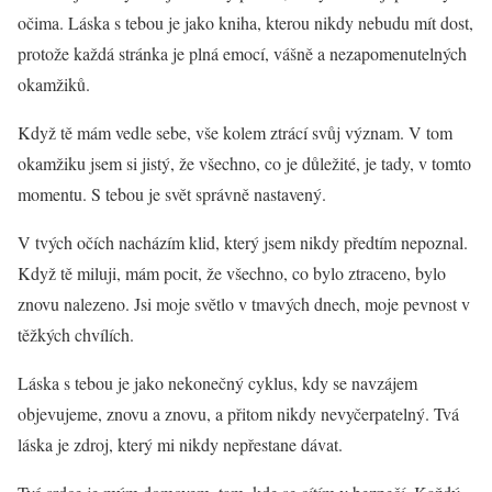
očima. Láska s tebou je jako kniha, kterou nikdy nebudu mít dost,
protože každá stránka je plná emocí, vášně a nezapomenutelných
okamžiků.
Když tě mám vedle sebe, vše kolem ztrácí svůj význam. V tom
okamžiku jsem si jistý, že všechno, co je důležité, je tady, v tomto
momentu. S tebou je svět správně nastavený.
V tvých očích nacházím klid, který jsem nikdy předtím nepoznal.
Když tě miluji, mám pocit, že všechno, co bylo ztraceno, bylo
znovu nalezeno. Jsi moje světlo v tmavých dnech, moje pevnost v
těžkých chvílích.
Láska s tebou je jako nekonečný cyklus, kdy se navzájem
objevujeme, znovu a znovu, a přitom nikdy nevyčerpatelný. Tvá
láska je zdroj, který mi nikdy nepřestane dávat.