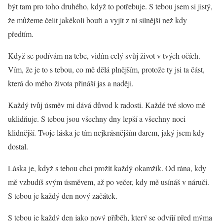
být tam pro toho druhého, když to potřebuje. S tebou jsem si jistý,
že můžeme čelit jakékoli bouři a vyjít z ní silnější než kdy
předtím.
Když se podívám na tebe, vidím celý svůj život v tvých očích.
Vím, že je to s tebou, co mě dělá plnějším, protože ty jsi ta část,
která do mého života přináší jas a naději.
Každý tvůj úsměv mi dává důvod k radosti. Každé tvé slovo mě
uklidňuje. S tebou jsou všechny dny lepší a všechny noci
klidnější. Tvoje láska je tím nejkrásnějším darem, jaký jsem kdy
dostal.
Láska je, když s tebou chci prožít každý okamžik. Od rána, kdy
mě vzbudíš svým úsměvem, až po večer, kdy mě usínáš v náruči.
S tebou je každý den nový začátek.
S tebou je každý den jako nový příběh, který se odvíjí před mýma