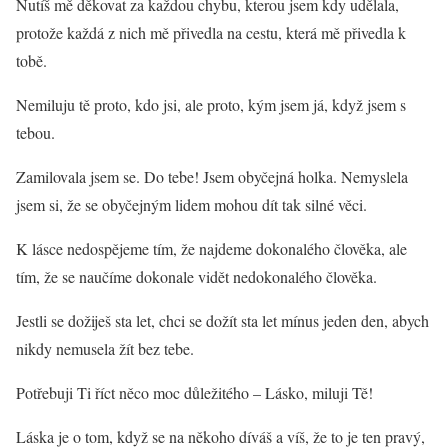
Nutíš mě děkovat za každou chybu, kterou jsem kdy udělala,
protože každá z nich mě přivedla na cestu, která mě přivedla k
tobě.
Nemiluju tě proto, kdo jsi, ale proto, kým jsem já, když jsem s
tebou.
Zamilovala jsem se. Do tebe! Jsem obyčejná holka. Nemyslela
jsem si, že se obyčejným lidem mohou dít tak silné věci.
K lásce nedospějeme tím, že najdeme dokonalého člověka, ale
tím, že se naučíme dokonale vidět nedokonalého člověka.
Jestli se dožiješ sta let, chci se dožít sta let mínus jeden den, abych
nikdy nemusela žít bez tebe.
Potřebuji Ti říct něco moc důležitého – Lásko, miluji Tě!
Láska je o tom, když se na někoho díváš a víš, že to je ten pravý,