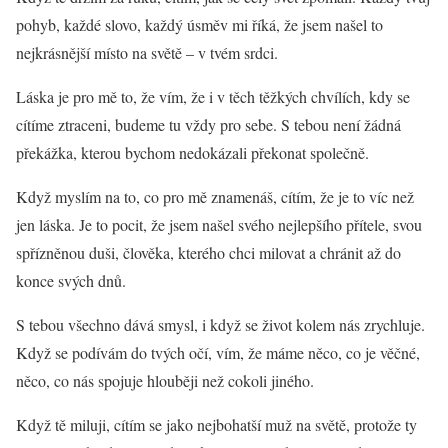
pohyb, každé slovo, každý úsměv mi říká, že jsem našel to
nejkrásnější místo na světě – v tvém srdci.
Láska je pro mě to, že vím, že i v těch těžkých chvílích, kdy se
cítíme ztraceni, budeme tu vždy pro sebe. S tebou není žádná
překážka, kterou bychom nedokázali překonat společně.
Když myslím na to, co pro mě znamenáš, cítím, že je to víc než
jen láska. Je to pocit, že jsem našel svého nejlepšího přítele, svou
spřízněnou duši, člověka, kterého chci milovat a chránit až do
konce svých dnů.
S tebou všechno dává smysl, i když se život kolem nás zrychluje.
Když se podívám do tvých očí, vím, že máme něco, co je věčné,
něco, co nás spojuje hlouběji než cokoli jiného.
Když tě miluji, cítím se jako nejbohatší muž na světě, protože ty