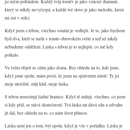
jsi mým pokladem. Každý tvůj úsměv je jako vzácný diamant,
který se nikdy nevyčerpá, a každé tvé slovo je jako melodie, která
mi zní v srdci.
Když jsem s tebou, všechno ostatní je vedlejší. Je to, jako bychom
byli dva, kteří se našli v tomto obrovském světě a teď už nikdy
nebudeme odděleni. Láska s tebou je to nejlepší, co mě kdy
potkalo.
Ve tvém objetí se cítím jako doma. Bez ohledu na to, kde jsme,
když jsme spolu, mám pocit, že jsem na správném místě. Ty jsi
moje útočiště, můj klid, moje láska.
S tebou neexistují žádné hranice. Když tě miluji, všechno, co jsem
si kdy přál, se stává skutečností. Tvá láska mi dává sílu a odvahu
jít dál, bez ohledu na to, co nám život přinese.
Láska není jen o tom, být spolu, když je vše v pořádku. Láska je