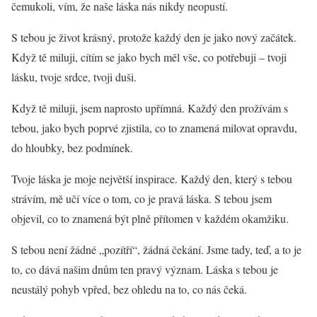
čemukoli, vím, že naše láska nás nikdy neopustí.
S tebou je život krásný, protože každý den je jako nový začátek.
Když tě miluji, cítím se jako bych měl vše, co potřebuji – tvoji
lásku, tvoje srdce, tvoji duši.
Když tě miluji, jsem naprosto upřímná. Každý den prožívám s
tebou, jako bych poprvé zjistila, co to znamená milovat opravdu,
do hloubky, bez podmínek.
Tvoje láska je moje největší inspirace. Každý den, který s tebou
strávím, mě učí více o tom, co je pravá láska. S tebou jsem
objevil, co to znamená být plně přítomen v každém okamžiku.
S tebou není žádné „pozítří“, žádná čekání. Jsme tady, teď, a to je
to, co dává našim dnům ten pravý význam. Láska s tebou je
neustálý pohyb vpřed, bez ohledu na to, co nás čeká.