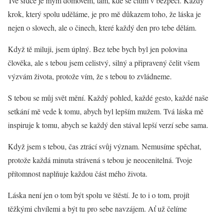
Tvé srdce je mým domovem, tam, kde se cítím v bezpečí. Každý
krok, který spolu uděláme, je pro mě důkazem toho, že láska je
nejen o slovech, ale o činech, které každý den pro tebe dělám.
Když tě miluji, jsem úplný. Bez tebe bych byl jen polovina
člověka, ale s tebou jsem celistvý, silný a připravený čelit všem
výzvám života, protože vím, že s tebou to zvládneme.
S tebou se můj svět mění. Každý pohled, každé gesto, každé naše
setkání mě vede k tomu, abych byl lepším mužem. Tvá láska mě
inspiruje k tomu, abych se každý den stával lepší verzí sebe sama.
Když jsem s tebou, čas ztrácí svůj význam. Nemusíme spěchat,
protože každá minuta strávená s tebou je neocenitelná. Tvoje
přítomnost naplňuje každou část mého života.
Láska není jen o tom být spolu ve štěstí. Je to i o tom, projít
těžkými chvílemi a být tu pro sebe navzájem. Ať už čelíme