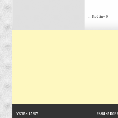
Navigace
← Květiny 9
VYZNÁNÍ LÁSKY
PŘÁNÍ NA DOB