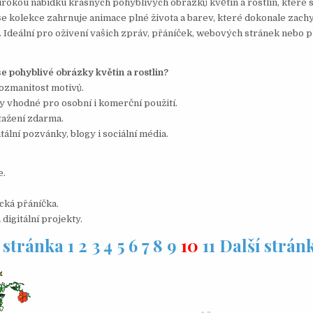
irokou nabídku krásných pohyblivých obrázků květin a rostlin, které 
e kolekce zahrnuje animace plné života a barev, které dokonale zachy
 Ideální pro oživení vašich zpráv, přáníček, webových stránek nebo 
še pohyblivé obrázky květin a rostlin?
rozmanitost motivů.
 vhodné pro osobní i komerční použití.
tažení zdarma.
tální pozvánky, blogy i sociální média.
e.
ická přáníčka.
digitální projekty.
 stránka
1
2
3
4
5
6
7
8
9
10
11
Další strán