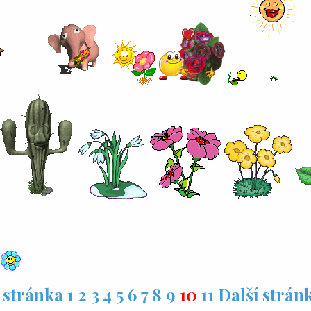
 stránka
1
2
3
4
5
6
7
8
9
10
11
Další strán