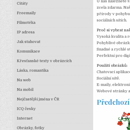
U nás naleznete š
Citáty
zcela zdarma. Naš
Freemaily
přírody v pohybu.
sociálních sítích.
Filmotéka
Proč si vybrat na
IP adresa
Vysoká kvalita a 
Jak stahovat
Pohyblivé obrázky
Snadné a rychlé s
Komunikace
Perfektní pro digi
Křesťanské texty v obrázcích
Použití obrázků:
Láska, romantika
Chatovací aplikac
Sociální sítě.
Na web
E-maily, elektron
Na mobil
Webové stránky a 
Nejčastější jména v ČR
Předchozí
ICQ česky
Internet
Obrázky, fotky