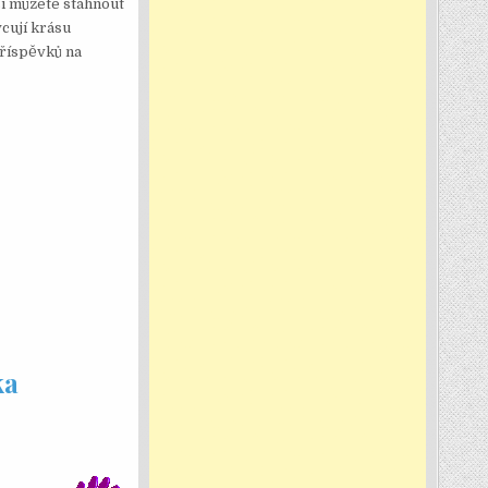
si můžete stáhnout
cují krásu
příspěvků na
ka