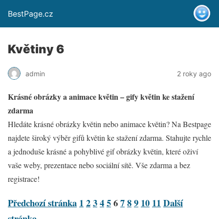
BestPage.cz
Květiny 6
admin
2 roky ago
Krásné obrázky a animace květin – gify květin ke stažení
zdarma
Hledáte krásné obrázky květin nebo animace květin? Na Bestpage
najdete široký výběr gifů květin ke stažení zdarma. Stahujte rychle
a jednoduše krásné a pohyblivé gif obrázky květin, které oživí
vaše weby, prezentace nebo sociální sítě. Vše zdarma a bez
registrace!
Předchozí stránka
1
2
3
4
5
6
7
8
9
10
11
Další
stránka