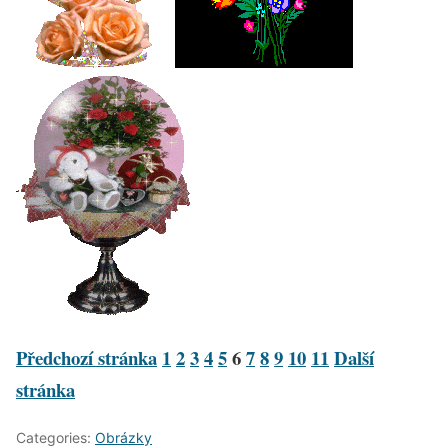
Předchozí stránka
1
2
3
4
5
6
7
8
9
10
11
Další
stránka
Categories:
Obrázky