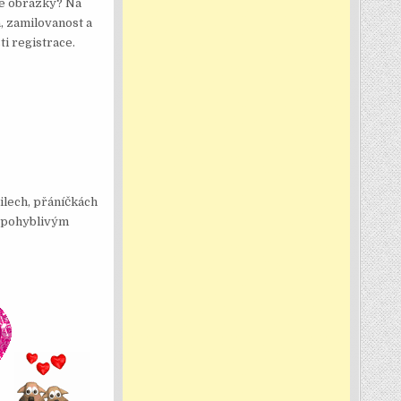
vé obrázky? Na
, zamilovanost a
i registrace.
ilech, přáníčkách
im pohyblivým