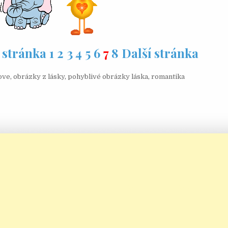
 stránka
1
2
3
4
5
6
7
8
Další stránka
ove
,
obrázky z lásky
,
pohyblivé obrázky láska
,
romantika
 pro příspěvek