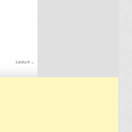
Láska 8 →