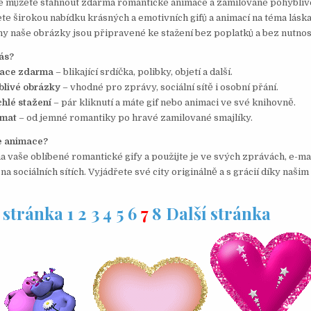
de můžete stáhnout zdarma romantické animace a zamilované pohybli
e širokou nabídku krásných a emotivních gifů a animací na téma láska
y naše obrázky jsou připravené ke stažení bez poplatků a bez nutnost
ás?
ace zdarma
– blikající srdíčka, polibky, objetí a další.
blivé obrázky
– vhodné pro zprávy, sociální sítě i osobní přání.
hlé stažení
– pár kliknutí a máte gif nebo animaci ve své knihovně.
émat
– od jemné romantiky po hravé zamilované smajlíky.
e animace?
a vaše oblíbené romantické gify a použijte je ve svých zprávách, e-ma
a sociálních sítích. Vyjádřete své city originálně a s grácií díky naš
 stránka
1
2
3
4
5
6
7
8
Další stránka