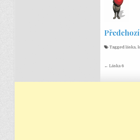
Předchozí
Tagged
láska
,
l
Navigace
← Láska 6