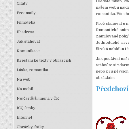
Hledáte místo, k
Citáty
našem webu najdet
Freemaily
romantika. Všechn
Filmotéka
Proč stahovat u n
Romantické anim
IP adresa
Zamilované pohy
Jak stahovat
Jednoduché a ryc
Široká nabídka t
Komunikace
Jak používat naš
Křesťanské texty v obrázcích
Stáhněte si zdarm
Láska, romantika
nebo příspěvcích n
obrázkům.
Na web
Předchozí
Na mobil
Nejčastější jména v ČR
ICQ česky
Internet
Obrázky, fotky