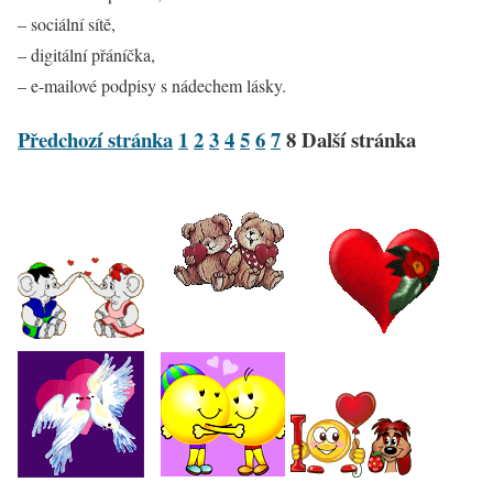
– sociální sítě,
– digitální přáníčka,
– e-mailové podpisy s nádechem lásky.
Předchozí stránka
1
2
3
4
5
6
7
8
Další stránka