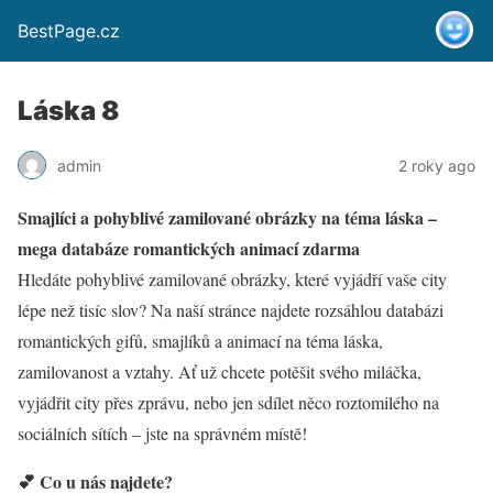
BestPage.cz
Láska 8
admin
2 roky ago
Smajlíci a pohyblivé zamilované obrázky na téma láska –
mega databáze romantických animací zdarma
Hledáte pohyblivé zamilované obrázky, které vyjádří vaše city
lépe než tisíc slov? Na naší stránce najdete rozsáhlou databázi
romantických gifů, smajlíků a animací na téma láska,
zamilovanost a vztahy. Ať už chcete potěšit svého miláčka,
vyjádřit city přes zprávu, nebo jen sdílet něco roztomilého na
sociálních sítích – jste na správném místě!
💕 Co u nás najdete?