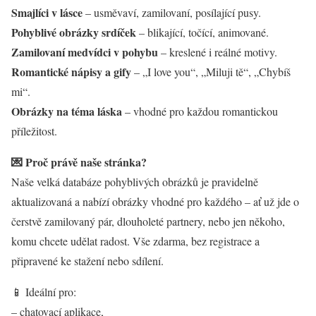
Smajlíci v lásce
– usměvaví, zamilovaní, posílající pusy.
Pohyblivé obrázky srdíček
– blikající, točící, animované.
Zamilovaní medvídci v pohybu
– kreslené i reálné motivy.
Romantické nápisy a gify
– „I love you“, „Miluji tě“, „Chybíš
mi“.
Obrázky na téma láska
– vhodné pro každou romantickou
příležitost.
💌 Proč právě naše stránka?
Naše velká databáze pohyblivých obrázků je pravidelně
aktualizovaná a nabízí obrázky vhodné pro každého – ať už jde o
čerstvě zamilovaný pár, dlouholeté partnery, nebo jen někoho,
komu chcete udělat radost. Vše zdarma, bez registrace a
připravené ke stažení nebo sdílení.
📱 Ideální pro:
– chatovací aplikace,