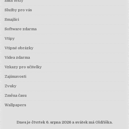
SMS texty
Služby pro vás
Smajlíci
Software zdarma
Vtipy
Vtipné obrázky
Videa zdarma
Vzkazy pro učitelky
Zajímavosti
Zvuky
Změna času
Wallpapers
Dnes je
čtvrtek 6. srpna 2026 a svátek má Oldřiška.