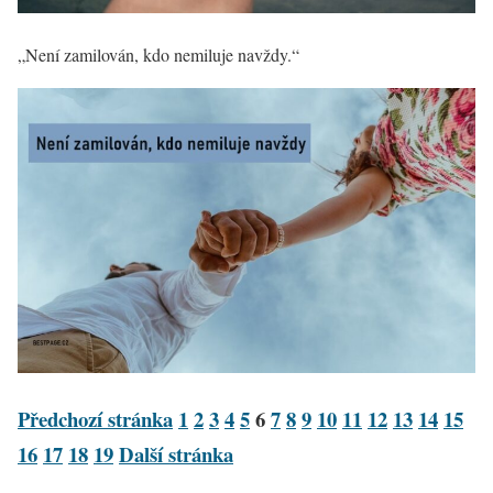
„Není zamilován, kdo nemiluje navždy.“
Předchozí stránka
1
2
3
4
5
6
7
8
9
10
11
12
13
14
15
16
17
18
19
Další stránka