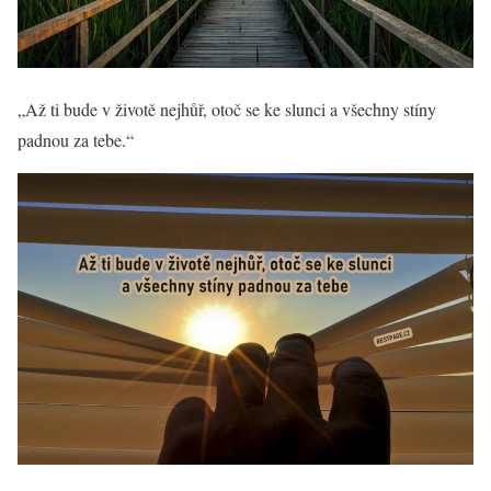
„Až ti bude v životě nejhůř, otoč se ke slunci a všechny stíny
padnou za tebe.“