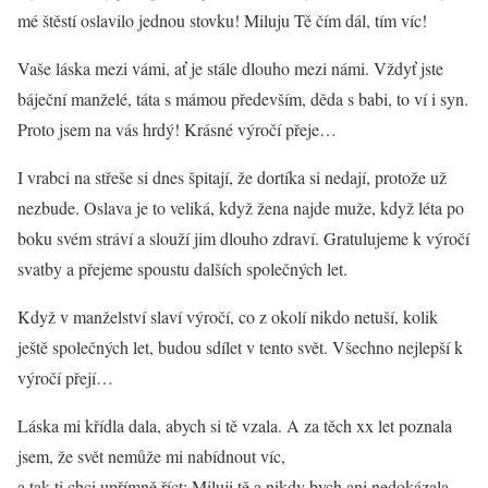
mé štěstí oslavilo jednou stovku! Miluju Tě čím dál, tím víc!
Vaše láska mezi vámi, ať je stále dlouho mezi námi. Vždyť jste
báječní manželé, táta s mámou především, děda s babi, to ví i syn.
Proto jsem na vás hrdý! Krásné výročí přeje…
I vrabci na střeše si dnes špitají, že dortíka si nedají, protože už
nezbude. Oslava je to veliká, když žena najde muže, když léta po
boku svém stráví a slouží jim dlouho zdraví. Gratulujeme k výročí
svatby a přejeme spoustu dalších společných let.
Když v manželství slaví výročí, co z okolí nikdo netuší, kolik
ještě společných let, budou sdílet v tento svět. Všechno nejlepší k
výročí přejí…
Láska mi křídla dala, abych si tě vzala. A za těch xx let poznala
jsem, že svět nemůže mi nabídnout víc,
a tak ti chci upřímně říct: Miluji tě a nikdy bych ani nedokázala