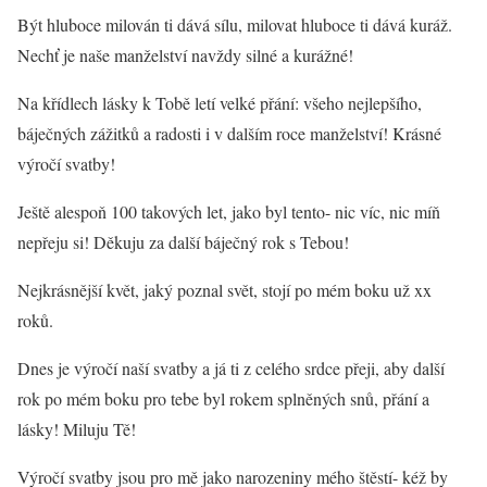
Být hluboce milován ti dává sílu, milovat hluboce ti dává kuráž.
Nechť je naše manželství navždy silné a kurážné!
Na křídlech lásky k Tobě letí velké přání: všeho nejlepšího,
báječných zážitků a radosti i v dalším roce manželství! Krásné
výročí svatby!
Ještě alespoň 100 takových let, jako byl tento- nic víc, nic míň
nepřeju si! Děkuju za další báječný rok s Tebou!
Nejkrásnější květ, jaký poznal svět, stojí po mém boku už xx
roků.
Dnes je výročí naší svatby a já ti z celého srdce přeji, aby další
rok po mém boku pro tebe byl rokem splněných snů, přání a
lásky! Miluju Tě!
Výročí svatby jsou pro mě jako narozeniny mého štěstí- kéž by