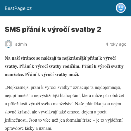
BestPage.cz
SMS přání k výročí svatby 2
admin
4 roky ago
Na naší stránce se nalézají ta nejkrásnější přání k výročí
svatby. Přání k výročí svatby rodičům. Přání k výročí svatby
manželce. Přání k výročí svatby muži.
„Nejkrásnější přání k výročí svatby“ označuje ta nejdojemnější,
nejupřímnější a nejvýstižnější blahopřání, která může pár obdržet
u příležitosti výročí svého manželství. Naše přáníčka jsou nejen
slovně krásné, ale vyvolávají také emoce, dojem a pocit
jedinečnosti. Jsou to více než jen formální fráze – je to vyjádření
opravdové lásky a uznání.